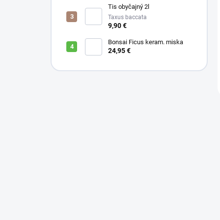
Tis obyčajný 2l
Taxus baccata
9,90 €
Bonsai Ficus keram. miska
24,95 €