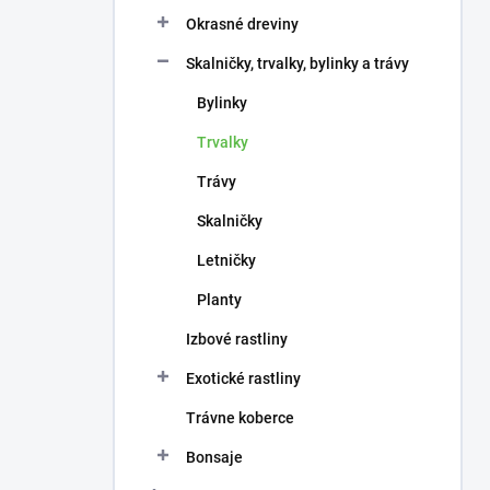
n
e
Okrasné dreviny
l
Skalničky, trvalky, bylinky a trávy
Bylinky
Trvalky
Trávy
Skalničky
Letničky
Planty
Izbové rastliny
Exotické rastliny
Trávne koberce
Bonsaje