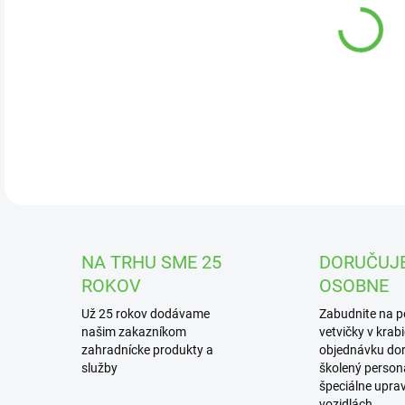
DOR
Vete
P15 
kvet
nád
DETA
NA TRHU SME 25
DORUČUJ
ROKOV
OSOBNE
Už 25 rokov dodávame
Zabudnite na 
našim zakazníkom
vetvičky v krab
zahradnícke produkty a
objednávku dor
služby
školený personá
špeciálne upra
vozidlách.