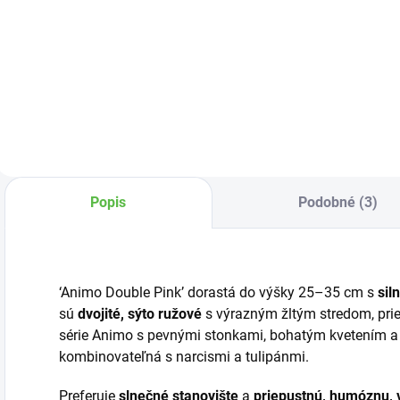
Organické hnojivo
vyrobené z
Vyrobený z rašeliny
N
hydinovej
a kôrového
g
podstielky
humusu, má
h
obohatenej o
upravenú reakciu a
o
melasu a melasové
je obohatený
p
výpalky pomocou
živinami.
procesu sušenia a
lisovania.
Popis
Podobné (3)
‘Animo Double Pink’ dorastá do výšky 25–35 cm s
sil
sú
dvojité, sýto ružové
s výrazným žltým stredom, prie
série Animo s pevnými stonkami, bohatým kvetením 
kombinovateľná s narcismi a tulipánmi.
Preferuje
slnečné stanovište
a
priepustnú, humóznu, 