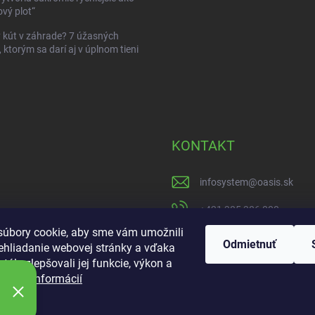
vý plot“
kút v záhrade? 7 úžasných
, ktorým sa darí aj v úplnom tieni
KONTAKT
infosystem
@
oasis.sk
+421 385 386 000
úbory cookie, aby sme vám umožnili
https://www.facebook
Odmietnuť
ehliadanie webovej stránky a vďaka
tále zlepšovali jej funkcie, výkon a
oasisgardencentrum
ť.
Viac informácií
ie