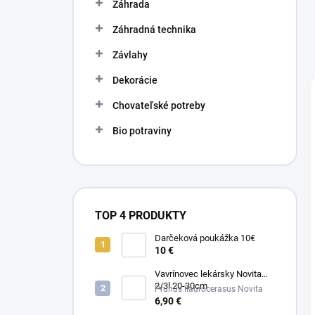
Záhrada
Záhradná technika
Závlahy
Dekorácie
Chovateľské potreby
Bio potraviny
TOP 4 PRODUKTY
Darčeková poukážka 10€
10 €
Vavrínovec lekársky Novita
2/3l 20-30cm
Prunus llaurocerasus Novita
6,90 €