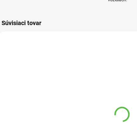
Súvisiaci tovar
4 00
32 00
VYPREDANÉ
SKLADOM
Záhradnícky
Hnoj slepačí
H
substrát 75 l
3kg Agro
u
Primaflora
4,89 €
10,48 €
Do košíka
Detail