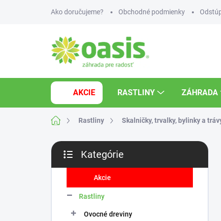
Prejsť
Ako doručujeme?
Obchodné podmienky
Odstúp
na
obsah
AKCIE
RASTLINY
ZÁHRADA
Domov
Rastliny
Skalničky, trvalky, bylinky a tráv
B
Kategórie
o
Preskočiť
č
kategórie
n
Akcie
ý
Rastliny
p
a
Ovocné dreviny