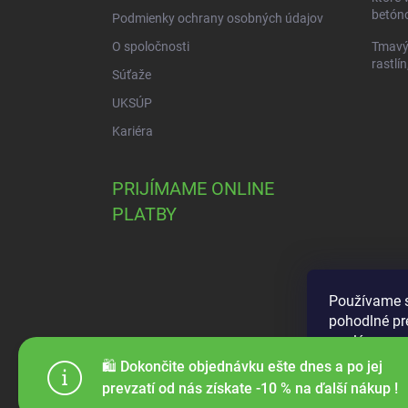
betóno
Podmienky ochrany osobných údajov
O spoločnosti
Tmavý 
rastlín
Súťaže
UKSÚP
Kariéra
PRIJÍMAME ONLINE
PLATBY
Používame s
pohodlné pr
analýze neus
použiteľnos
🛍️ Dokončite objednávku ešte dnes a po jej
prevzatí od nás získate -10 % na ďalší nákup !
Nastaven