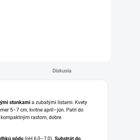
PK je univerzálne,
Kvetináč DCE35 v
ranulované
terakotovom
nojivo s
prevedení. Je
ptimálnym
vyrobený z
omerom živín.
kvatitného plastu,
má okrúhly tvar a
priemer 35cm. V
našej ponuke ho
nájdete aj iných
Diskusia
veľkostiach.
nými stonkami
a zubatými listami. Kvety
mer 5–7 cm, kvitne apríl–jún. Patrí do
a kompaktným rastom, dobre
vlhkú pôdu
(pH 6,0–7,0).
Substrát do