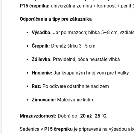
P15 črepníka:
univerzálna zemina + kompost + perlit 
Odporúčania a tipy pre zákazníka
Výsadba:
Jar po mrazoch; hĺbka 5–8 cm, vzdia
Črepník:
Drenáž štrku 3–5 cm
Zálievka:
Pravidelná, pôda neustále vlhká
Hnojenie:
Jar kvapalným hnojivom pre trvalky
Rez:
Po odkvete odstrihnite nad zem
Zimovanie:
Mulčovanie listím
Mrazuvzdornosť:
Dobrá do
-20 až -25 °C
.
Sadenica v
P15 črepníku
je pripravená na výsadbu ak