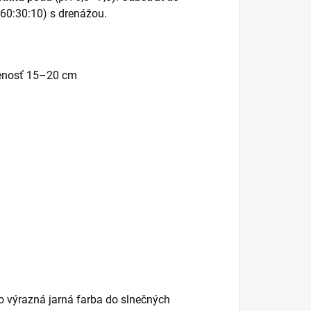
(60:30:10) s drenážou.
lenosť 15–20 cm
o výrazná jarná farba do slnečných