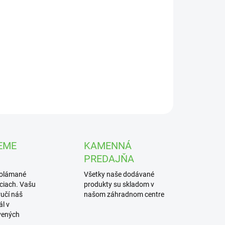
UČENIA
rnica ‘Animo Double Pink’ (Anemone coronaria) v črepníku
je kompaktná jarná hľuznatá trvalka s dvojitými ružovými
mi. Vytvára bujné trsy ideálne do slnečných záhonov a
ob.
ILNÉ INFORMÁCIE
OPÝTAŤ SA
STRÁŽIŤ
EME
KAMENNÁ
PREDAJŇA
polámané
Všetky naše dodávané
iciach. Vašu
produkty su skladom v
učí náš
našom záhradnom centre
l v
vených