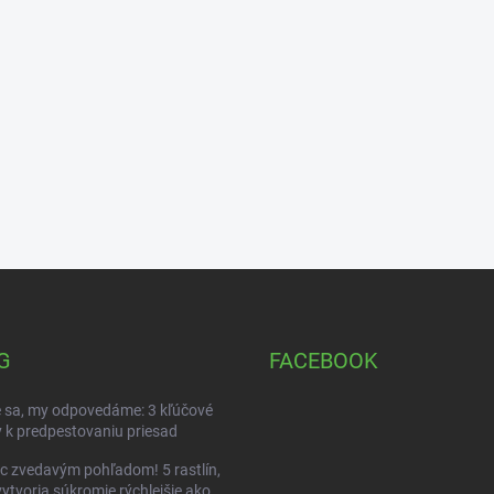
G
FACEBOOK
 sa, my odpovedáme: 3 kľúčové
 k predpestovaniu priesad
c zvedavým pohľadom! 5 rastlín,
vytvoria súkromie rýchlejšie ako