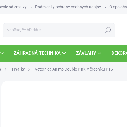
enie od zmluvy
Podmienky ochrany osobných údajov
O spoločn
Hľadať
ZÁHRADNÁ TECHNIKA
ZÁVLAHY
DEKOR
y
Trvalky
Veternica Animo Double Pink, v črepníku P15
Neohodnotené
Podrobnosti hodnotenia
6,
Jedn
VY
cena
MOŽ