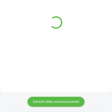
SKLADOM
SKLADOM
Hrable plastové, Wolf
Krhla Spring 3l plast
Garten Ui-M
3,95 €
16 €
Do košíka
Do košíka
Záhradná krhla z plastu.
Plastové hrable na všetky
záhradné práce spojené s
hrabaním.
Zobraziť všetky súvisiace produkty