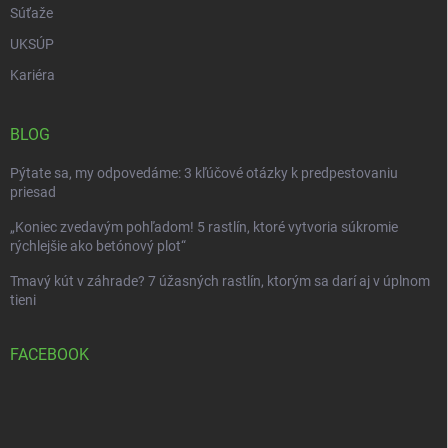
Súťaže
UKSÚP
Kariéra
BLOG
Pýtate sa, my odpovedáme: 3 kľúčové otázky k predpestovaniu
priesad
„Koniec zvedavým pohľadom! 5 rastlín, ktoré vytvoria súkromie
rýchlejšie ako betónový plot“
Tmavý kút v záhrade? 7 úžasných rastlín, ktorým sa darí aj v úplnom
tieni
FACEBOOK