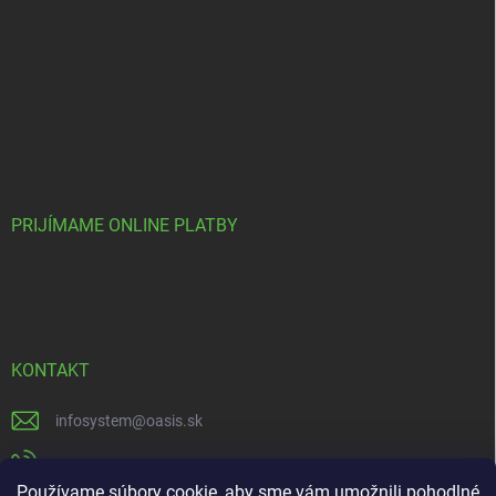
PRIJÍMAME ONLINE PLATBY
KONTAKT
infosystem
@
oasis.sk
+421 385 386 000
Používame súbory cookie, aby sme vám umožnili pohodlné