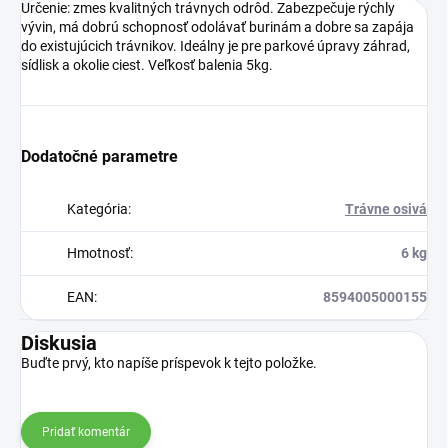
Určenie: zmes kvalitných trávnych odrôd. Zabezpečuje rýchly
vývin, má dobrú schopnosť odolávať burinám a dobre sa zapája
do existujúcich trávnikov. Ideálny je pre parkové úpravy záhrad,
sídlisk a okolie ciest. Veľkosť balenia 5kg.
Dodatočné parametre
Kategória
:
Trávne osivá
Hmotnosť
:
6 kg
EAN
:
8594005000155
Diskusia
Buďte prvý, kto napíše príspevok k tejto položke.
Pridať komentár