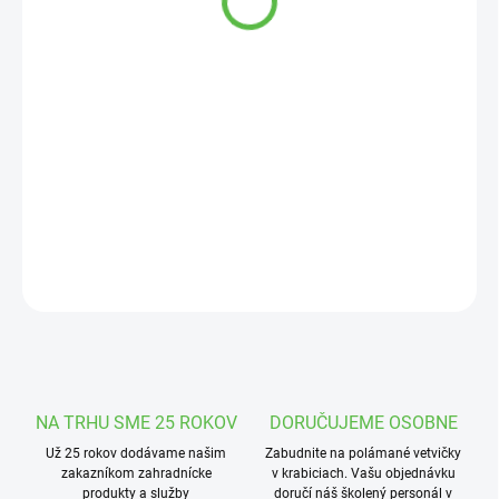
cena:
MOŽNOSTI
DORUČENIA
−
+
Pridať do košíka
Univerzálna zmes vhodná do záhrad, okolo rodinných domov či
chát.
DETAILNÉ INFORMÁCIE
OPÝTAŤ SA
STRÁŽIŤ
NA TRHU SME 25 ROKOV
DORUČUJEME OSOBNE
Už 25 rokov dodávame našim
Zabudnite na polámané vetvičky
zakazníkom zahradnícke
v krabiciach. Vašu objednávku
produkty a služby
doručí náš školený personál v