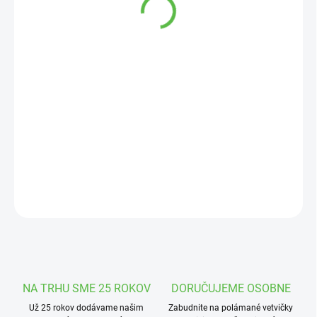
Jednotková
SKLADOM
cena:
MOŽNOSTI
DORUČENIA
−
+
Pridať do košíka
Tetra Pond AlgoRem 250ml / 5000L je rýchly a ekologicky
bezpečný prostriedok.
DETAILNÉ INFORMÁCIE
OPÝTAŤ SA
STRÁŽIŤ
NA TRHU SME 25 ROKOV
DORUČUJEME OSOBNE
Už 25 rokov dodávame našim
Zabudnite na polámané vetvičky