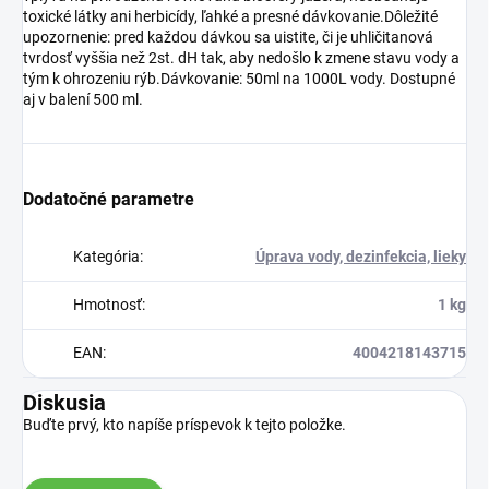
toxické látky ani herbicídy, ľahké a presné dávkovanie.Dôležité
upozornenie: pred každou dávkou sa uistite, či je uhličitanová
tvrdosť vyššia než 2st. dH tak, aby nedošlo k zmene stavu vody a
tým k ohrozeniu rýb.Dávkovanie: 50ml na 1000L vody. Dostupné
aj v balení 500 ml.
Dodatočné parametre
Kategória
:
Úprava vody, dezinfekcia, lieky
Hmotnosť
:
1 kg
EAN
:
4004218143715
Diskusia
Buďte prvý, kto napíše príspevok k tejto položke.