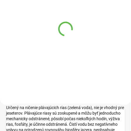
SKLADOM
Piesok štrk akvarijný
čierny 2-4 mm 2kg
2,30 €
Do košíka
Viacfarebný štrk ideálny na dno
Vášho akvária.
Určený na ničenie plávajúcich rias (zelená voda), nie je vhodný pre
jeseterov. Plávajúce riasy sú zoskupené a môžu byť jednoducho
mechanicky odstránené, pôsobí počas niekoľkých hodín, výživa
rias, fosfáty, je účinne odstránená. Čistí vodu bez negatívneho
vplyvu na prirodzenú rovnováhu biosféry jazera, neobsahuje