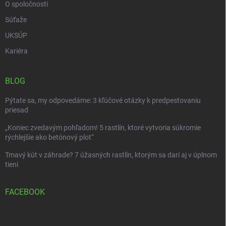
O spoločnosti
Súťaže
UKSÚP
Kariéra
BLOG
Pýtate sa, my odpovedáme: 3 kľúčové otázky k predpestovaniu
priesad
„Koniec zvedavým pohľadom! 5 rastlín, ktoré vytvoria súkromie
rýchlejšie ako betónový plot“
Tmavý kút v záhrade? 7 úžasných rastlín, ktorým sa darí aj v úplnom
tieni
FACEBOOK