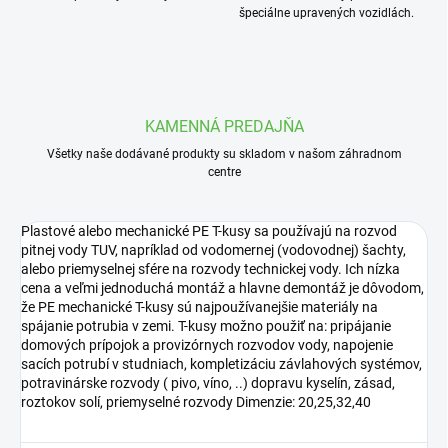
špeciálne upravených vozidlách.
KAMENNÁ PREDAJŇA
Všetky naše dodávané produkty su skladom v našom záhradnom
centre
Plastové alebo mechanické PE T-kusy sa používajú na rozvod
pitnej vody TUV, napríklad od vodomernej (vodovodnej) šachty,
alebo priemyselnej sfére na rozvody technickej vody. Ich nízka
cena a veľmi jednoduchá montáž a hlavne demontáž je dôvodom,
že PE mechanické T-kusy sú najpoužívanejšie materiály na
spájanie potrubia v zemi. T-kusy možno použiť na: pripájanie
domových prípojok a provizórnych rozvodov vody, napojenie
sacích potrubí v studniach, kompletizáciu závlahových systémov,
potravinárske rozvody ( pivo, víno, ..) dopravu kyselín, zásad,
roztokov solí, priemyselné rozvody Dimenzie: 20,25,32,40