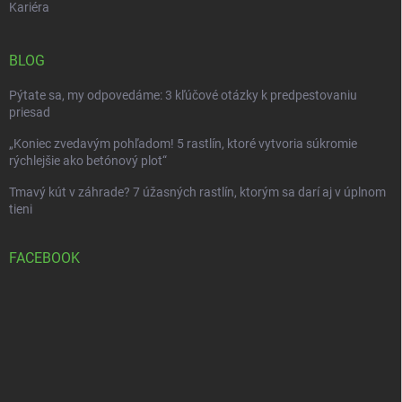
Kariéra
BLOG
Pýtate sa, my odpovedáme: 3 kľúčové otázky k predpestovaniu
priesad
„Koniec zvedavým pohľadom! 5 rastlín, ktoré vytvoria súkromie
rýchlejšie ako betónový plot“
Tmavý kút v záhrade? 7 úžasných rastlín, ktorým sa darí aj v úplnom
tieni
FACEBOOK