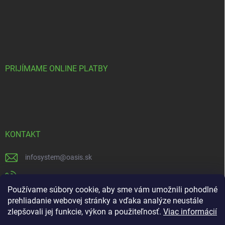
PRIJÍMAME ONLINE PLATBY
KONTAKT
infosystem
@
oasis.sk
+421 385 386 000
Používame súbory cookie, aby sme vám umožnili pohodlné
https://www.facebook.com/OASISGARDENCENTRUM
prehliadanie webovej stránky a vďaka analýze neustále
zlepšovali jej funkcie, výkon a použiteľnosť.
Viac informácií
oasisgardencentrum