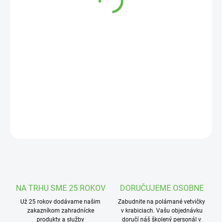
cena:
MOŽNOSTI
DORUČENIA
−
+
Pridať do košíka
T - kus určený na spájanie HDPE alebo LDPE potrubí pre
závláhové systémy.
DETAILNÉ INFORMÁCIE
OPÝTAŤ SA
STRÁŽIŤ
NA TRHU SME 25 ROKOV
DORUČUJEME OSOBNE
Už 25 rokov dodávame našim
Zabudnite na polámané vetvičky
zakazníkom zahradnícke
v krabiciach. Vašu objednávku
produkty a služby
doručí náš školený personál v