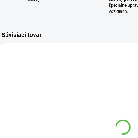
špeciálne upra
vozidlách.
Súvisiaci tovar
23270 00
2201068 00
VYPREDANÉ
SKLADOM
Bonsai Jazmín
Miska bonsai
keramická
k
Bonsai Gardenia
H55 mix farieb
jasminoides
52,30 €
7
29,90 €