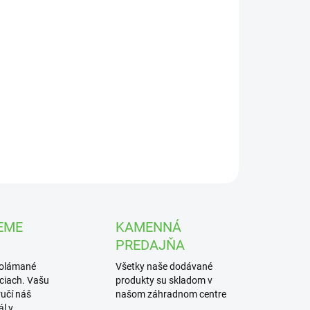
UČENIA
−
+
Pridať do košíka
ivo pre bonsaje v 150g balení. Prípravok obsahuje 3 druhy
mykorhizných húb.
ILNÉ INFORMÁCIE
OPÝTAŤ SA
STRÁŽIŤ
EME
KAMENNÁ
PREDAJŇA
polámané
Všetky naše dodávané
iciach. Vašu
produkty su skladom v
učí náš
našom záhradnom centre
l v