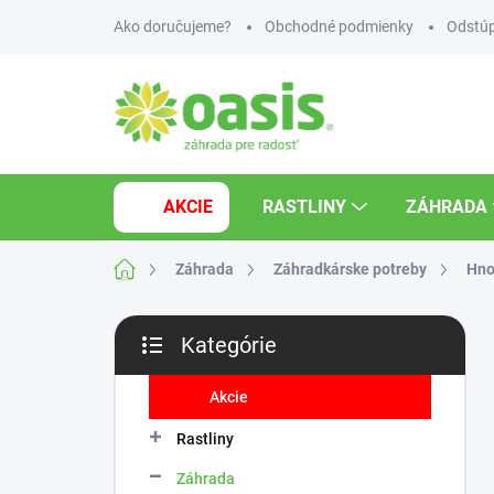
Prejsť
Ako doručujeme?
Obchodné podmienky
Odstúp
na
obsah
AKCIE
RASTLINY
ZÁHRADA
Domov
Záhrada
Záhradkárske potreby
Hno
B
Kategórie
o
Preskočiť
č
kategórie
n
Akcie
ý
Rastliny
p
a
Záhrada