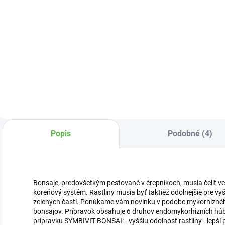
Do košíka
Detail
Lesklá bonsaj
K
Bonsai Jazmín
miska vyrobená z
p
umiestnite na
keramiky.
stanovisko s
dostatkom svetla.
Táto rastlina
nerada mení
stanovište, takže
pokial nemusíte
nepresúvajte.
Popis
Podobné (4)
Neumiestnujte ju
do prievanu. V
letných...
Bonsaje, predovšetkým pestované v črepníkoch, musia čeliť v
koreňový systém. Rastliny musia byť taktiež odolnejšie pre vyš
zelených častí. Ponúkame vám novinku v podobe mykorhiznéh
bonsajov. Prípravok obsahuje 6 druhov endomykorhizních húb
prípravku SYMBIVIT BONSAI: - vyššiu odolnosť rastliny - lepší pr