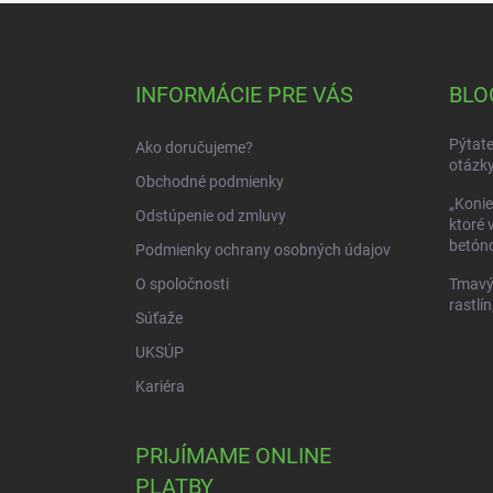
Z
á
p
ä
INFORMÁCIE PRE VÁS
BLO
t
i
Pýtate
Ako doručujeme?
e
otázky
Obchodné podmienky
„Konie
Odstúpenie od zmluvy
ktoré 
betóno
Podmienky ochrany osobných údajov
O spoločnosti
Tmavý 
rastlín
Súťaže
UKSÚP
Kariéra
PRIJÍMAME ONLINE
PLATBY