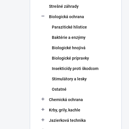
n
e
Strešné záhrady
l
Biologická ochrana
Parazitické hlístice
Baktérie a enzýmy
Biologické hnojivá
Biologické prípravky
Insekticídy proti škodcom
Stimulátory a lesky
Ostatné
Chemická ochrana
Krby, grily, kachle
Jazierková technika