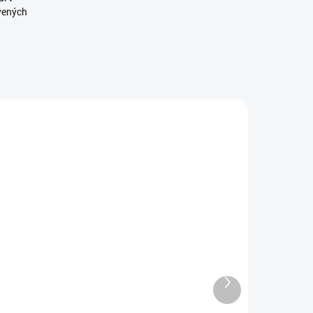
vených
2201121 00
21964 00
SKLADOM
SKLADOM
Panáčik
Zvonkohra
eram. figurka
kovová
H14
10,25 €
Ďalší
produkt
,86 €