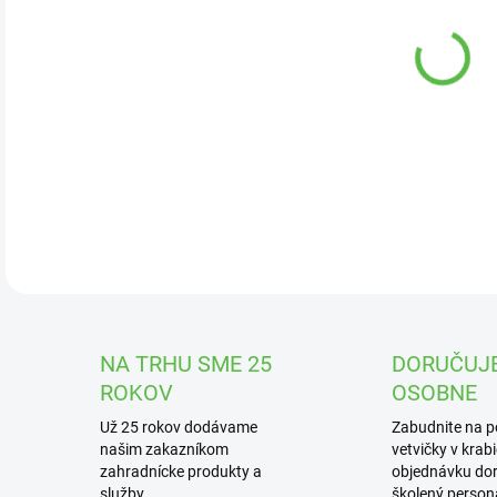
DOR
Hnoj
endo
DETA
NA TRHU SME 25
DORUČUJ
ROKOV
OSOBNE
Už 25 rokov dodávame
Zabudnite na 
našim zakazníkom
vetvičky v krab
zahradnícke produkty a
objednávku dor
služby
školený personá