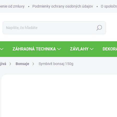
enie od zmluvy
Podmienky ochrany osobných údajov
O spoločn
Hľadať
ZÁHRADNÁ TECHNIKA
ZÁVLAHY
DEKOR
jivá
Bonsaje
Symbivit bonsaj 150g
Neohodnotené
Podrobnosti hodnotenia
ZNAČKA
7,
Jedn
SK
cena
MOŽ