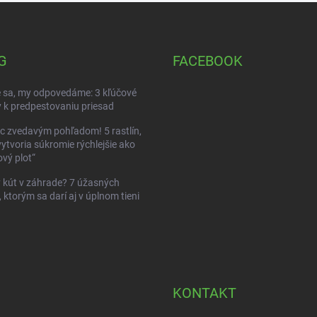
G
FACEBOOK
 sa, my odpovedáme: 3 kľúčové
 k predpestovaniu priesad
c zvedavým pohľadom! 5 rastlín,
vytvoria súkromie rýchlejšie ako
vý plot“
kút v záhrade? 7 úžasných
, ktorým sa darí aj v úplnom tieni
KONTAKT