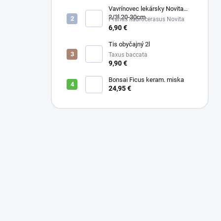
Vavrínovec lekársky Novita
2/3l 20-30cm
Prunus llaurocerasus Novita
6,90 €
Tis obyčajný 2l
Taxus baccata
9,90 €
Bonsai Ficus keram. miska
24,95 €