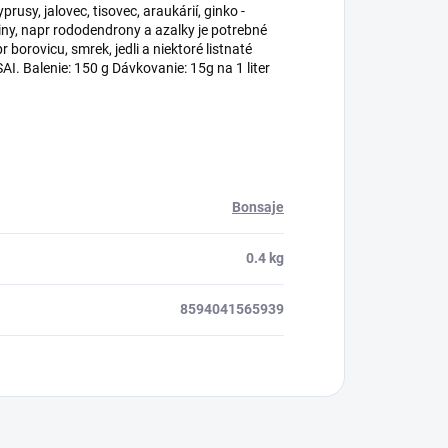
cyprusy, jalovec, tisovec, araukárií, ginko -
liny, napr rododendrony a azalky je potrebné
orovicu, smrek, jedli a niektoré listnaté
I. Balenie: 150 g Dávkovanie: 15g na 1 liter
Bonsaje
0.4 kg
8594041565939