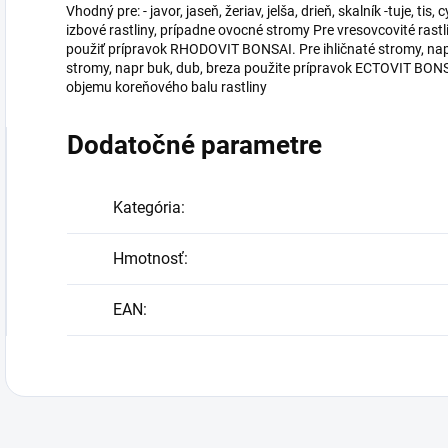
Vhodný pre: - javor, jaseň, žeriav, jelša, drieň, skalník -tuje, tis, 
izbové rastliny, prípadne ovocné stromy Pre vresovcovité rast
použiť prípravok RHODOVIT BONSAI. Pre ihličnaté stromy, napr b
stromy, napr buk, dub, breza použite prípravok ECTOVIT BONSA
objemu koreňového balu rastliny
Dodatočné parametre
Kategória
:
Hmotnosť
:
EAN
: