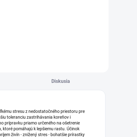
Do košíka
Do košíka
Plechová
zvonkohra je skvelý
eramická figúrka
dekoračný doplnok.
anáčik.
Diskusia
eľkému stresu z nedostatočného priestoru pre
šiu toleranciu zastrihávania koreňov i
o prípravku priamo určeného na ošetrenie
, ktoré pomáhajú k lepšiemu rastu. Účinok
íjem živín - znížený stres - bohatšie prírastky