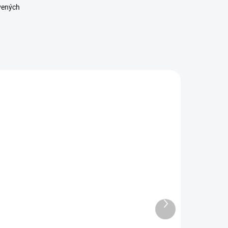
vených
6387 00
7683 00
SKLADOM
SKLADOM
Koleno VOZ
Hnojivo
5x1" Irritec
'Liadok 27% 5
kg
Ďalší
,04 €
produkt
5,20 €