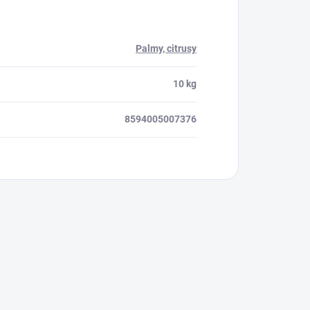
Palmy, citrusy
10 kg
8594005007376