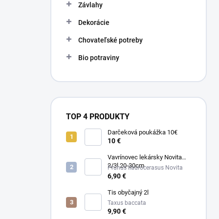
Závlahy
Dekorácie
Chovateľské potreby
Bio potraviny
TOP 4 PRODUKTY
Darčeková poukážka 10€
10 €
Vavrínovec lekársky Novita
2/3l 20-30cm
Prunus llaurocerasus Novita
6,90 €
Tis obyčajný 2l
Taxus baccata
9,90 €