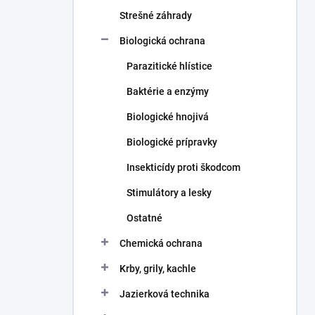
n
e
Strešné záhrady
l
Biologická ochrana
Parazitické hlístice
Baktérie a enzýmy
Biologické hnojivá
Biologické prípravky
Insekticídy proti škodcom
Stimulátory a lesky
Ostatné
Chemická ochrana
Krby, grily, kachle
Jazierková technika