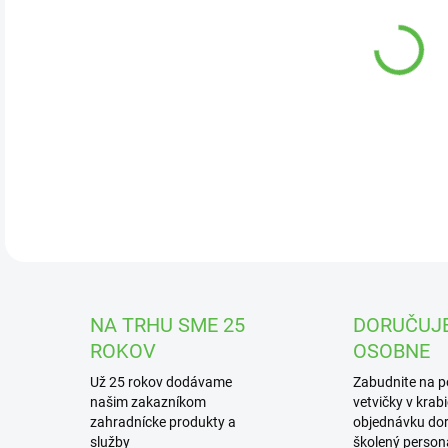
DOR
Subs
stop
DETA
NA TRHU SME 25
DORUČUJ
ROKOV
OSOBNE
Už 25 rokov dodávame
Zabudnite na 
našim zakazníkom
vetvičky v krab
zahradnícke produkty a
objednávku dor
služby
školený personá