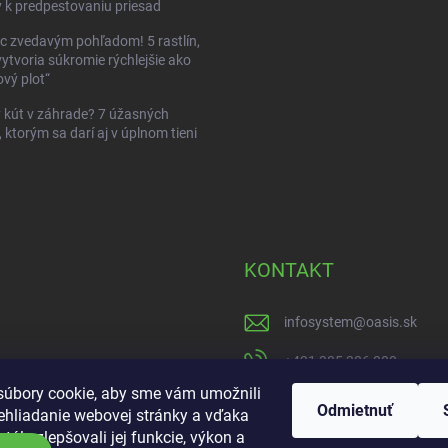
 k predpestovaniu priesad
c zvedavým pohľadom! 5 rastlín,
vytvoria súkromie rýchlejšie ako
vý plot“
kút v záhrade? 7 úžasných
, ktorým sa darí aj v úplnom tieni
KONTAKT
infosystem
@
oasis.sk
+421 385 386 000
úbory cookie, aby sme vám umožnili
https://www.facebook
Odmietnuť
ehliadanie webovej stránky a vďaka
tále zlepšovali jej funkcie, výkon a
oasisgardencentrum