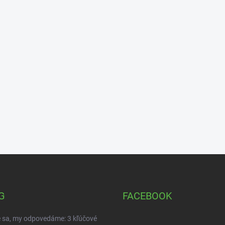
G
FACEBOOK
 sa, my odpovedáme: 3 kľúčové