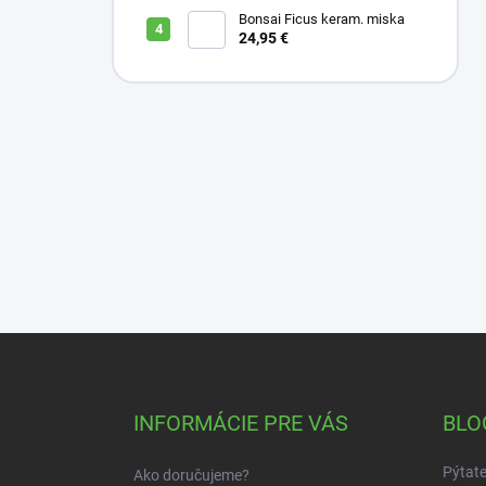
Bonsai Ficus keram. miska
24,95 €
Z
á
p
ä
INFORMÁCIE PRE VÁS
BLO
t
i
Pýtate
Ako doručujeme?