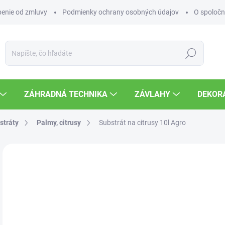
enie od zmluvy
Podmienky ochrany osobných údajov
O spoločn
Hľadať
ZÁHRADNÁ TECHNIKA
ZÁVLAHY
DEKOR
stráty
Palmy, citrusy
Substrát na citrusy 10l Agro
Neohodnotené
Podrobnosti hodnotenia
ZNAČKA
4,
Jedn
SK
cena
MOŽ