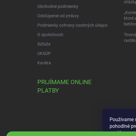
e
otázky
Obchodné podmienky
„Konie
Odstúpenie od zmluvy
ktoré 
betóno
Podmienky ochrany osobných údajov
O spoločnosti
Tmavý 
rastlín
Súťaže
UKSÚP
Kariéra
PRIJÍMAME ONLINE
PLATBY
Používame s
pohodlné pr
analýze neus