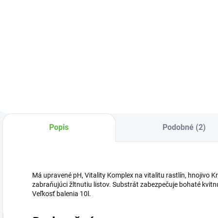
Detail
Detail
P
v
Záhradný špicatý
Kvetináč DUOP 135
p
rýľ s násadou.
olive, vhodný na
pestovanie kvetov
či byliniek.
Popis
Podobné (2)
Má upravené pH, Vitality Komplex na vitalitu rastlín, hnojivo 
zabraňujúci žltnutiu listov. Substrát zabezpečuje bohaté kvitnu
Veľkosť balenia 10l.