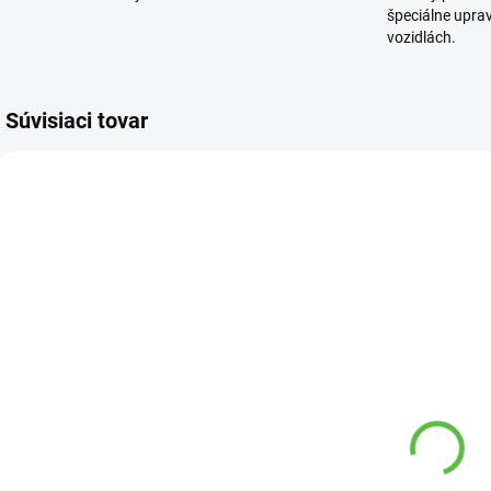
špeciálne upra
vozidlách.
Súvisiaci tovar
7089 00
16622 00
VYPREDANÉ
VYPREDANÉ
Rýľ KomaXit
Prosperplast
špicatý
Coubi
2
S506.WH
DUOP135
2
Stend Pro
kvetináč olive
8,65 €
1,11 €