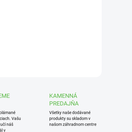
UČENIA
−
+
Pridať do košíka
trát na citrusy obsahujúci základné živiny a
ové prvky.
ILNÉ INFORMÁCIE
OPÝTAŤ SA
STRÁŽIŤ
EME
KAMENNÁ
PREDAJŇA
polámané
Všetky naše dodávané
iciach. Vašu
produkty su skladom v
učí náš
našom záhradnom centre
l v