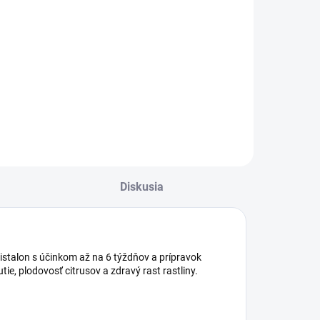
Do košíka
Do košíka
lastové koleno
yrobené z
Dusíkaté hnojivo
olypropylénu.
vhodné na všetky
druhy plodín a pôd.
Diskusia
Kristalon s účinkom až na 6 týždňov a prípravok
tie, plodovosť citrusov a zdravý rast rastliny.