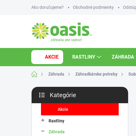
Prejsť
Ako doručujeme?
Obchodné podmienky
Odstúp
na
obsah
AKCIE
RASTLINY
ZÁHRADA
Domov
Záhrada
Záhradkárske potreby
Sub
B
Kategórie
o
Preskočiť
č
kategórie
n
Akcie
ý
Rastliny
p
a
Záhrada