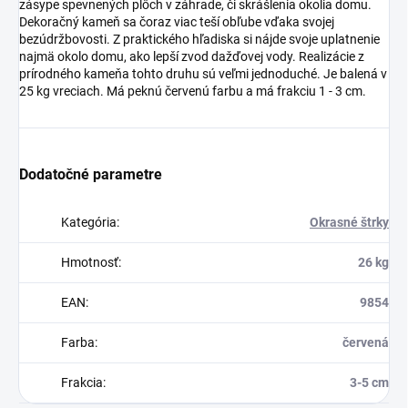
zásype spevnených plôch v záhrade, či skrášlenia okolia domu.
Dekoračný kameň sa čoraz viac teší obľube vďaka svojej
bezúdržbovosti. Z praktického hľadiska si nájde svoje uplatnenie
najmä okolo domu, ako lepší zvod dažďovej vody. Realizácie z
prírodného kameňa tohto druhu sú veľmi jednoduché. Je balená v
25 kg vreciach. Má peknú červenú farbu a má frakciu 1 - 3 cm.
Dodatočné parametre
Kategória
:
Okrasné štrky
Hmotnosť
:
26 kg
EAN
:
9854
Farba
:
červená
Frakcia
:
3-5 cm