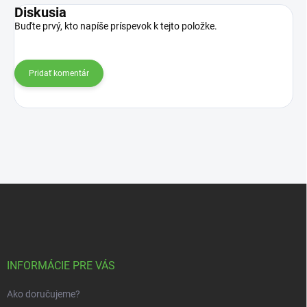
Diskusia
Buďte prvý, kto napíše príspevok k tejto položke.
Pridať komentár
Z
á
p
ä
t
i
INFORMÁCIE PRE VÁS
e
Ako doručujeme?