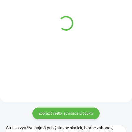
VYPREDANÉ
SKLADOM
Okraj trávnika 900/15
Plastový oddelovač
trávnika biely
5,95 €
0,29 €
Detail
Do košíka
Okraj trávnika oddeľuje trávnik od
záhonov.
Oddeľovač trávnika oddelípriestor
trávnika od záhonov.
Zobraziť všetky súvisiace produkty
Štrk sa využíva najmä pri výstavbe skaliek, tvorbe záhonov,