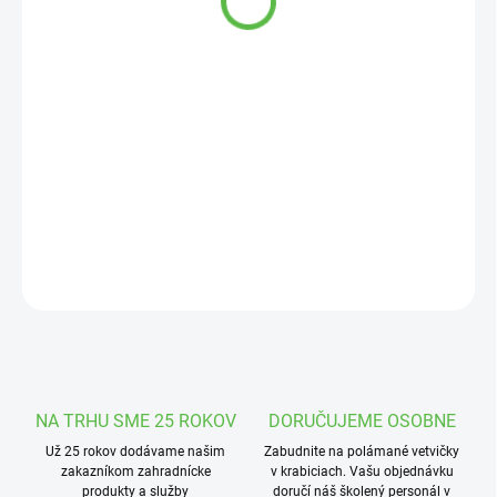
cena:
MOŽNOSTI
DORUČENIA
−
+
Pridať do košíka
Okrasné štrky sú vhodné do okrasných záhrad, skaliek, na
pokrytie okrasných záhonov.
DETAILNÉ INFORMÁCIE
OPÝTAŤ SA
STRÁŽIŤ
NA TRHU SME 25 ROKOV
DORUČUJEME OSOBNE
Už 25 rokov dodávame našim
Zabudnite na polámané vetvičky
zakazníkom zahradnícke
v krabiciach. Vašu objednávku
produkty a služby
doručí náš školený personál v