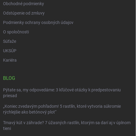
Obchodné podmienky
Odstúpenie od zmluvy
Podmienky ochrany osobných údajov
O spoločnosti
Súťaže
UKSÚP
Kariéra
BLOG
Pýtate sa, my odpovedáme: 3 kľúčové otázky k predpestovaniu
priesad
„Koniec zvedavým pohľadom! 5 rastlín, ktoré vytvoria súkromie
rýchlejšie ako betónový plot“
Tmavý kút v záhrade? 7 úžasných rastlín, ktorým sa darí aj v úplnom
tieni