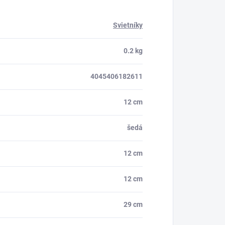
Svietníky
0.2 kg
4045406182611
12 cm
šedá
12 cm
12 cm
29 cm