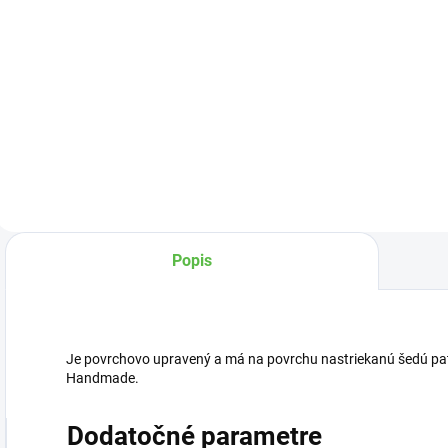
Detail
Detail
D
p
Krásny dekoratívny
Voňavá sviečka
vianočný svietnik z
Citronella
kovu.
Popis
Je povrchovo upravený a má na povrchu nastriekanú šedú pat
Handmade.
Dodatočné parametre