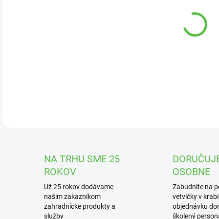
DOR
Veľm
ple
DETA
NA TRHU SME 25
DORUČUJ
ROKOV
OSOBNE
Už 25 rokov dodávame
Zabudnite na 
našim zakazníkom
vetvičky v krab
zahradnícke produkty a
objednávku dor
služby
školený personá