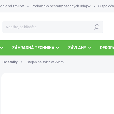
enie od zmluvy
Podmienky ochrany osobných údajov
O spoločn
Hľadať
ZÁHRADNÁ TECHNIKA
ZÁVLAHY
DEKOR
Svietníky
Stojan na sviečky 29cm
Neohodnotené
Podrobnosti hodnotenia
ZNAČKA
21
Jedn
SK
cena
MOŽ