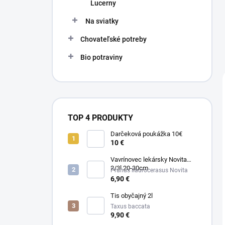
Lucerny
Na sviatky
Chovateľské potreby
Bio potraviny
TOP 4 PRODUKTY
Darčeková poukážka 10€
10 €
Vavrínovec lekársky Novita
2/3l 20-30cm
Prunus llaurocerasus Novita
6,90 €
Tis obyčajný 2l
Taxus baccata
9,90 €