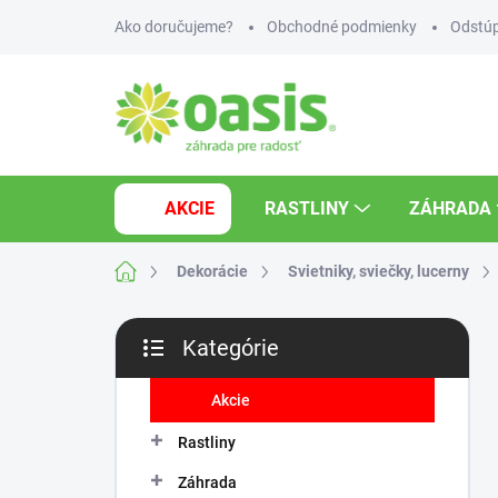
Prejsť
Ako doručujeme?
Obchodné podmienky
Odstúp
na
obsah
AKCIE
RASTLINY
ZÁHRADA
Domov
Dekorácie
Svietniky, sviečky, lucerny
B
Kategórie
o
Preskočiť
č
kategórie
n
Akcie
ý
Rastliny
p
a
Záhrada