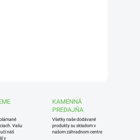
UČENIA
−
+
Pridať do košíka
i pekný dekoračný svietnik, ktorý je vyrobený z
chu.
ILNÉ INFORMÁCIE
OPÝTAŤ SA
STRÁŽIŤ
EME
KAMENNÁ
PREDAJŇA
polámané
Všetky naše dodávané
iciach. Vašu
produkty su skladom v
učí náš
našom záhradnom centre
l v