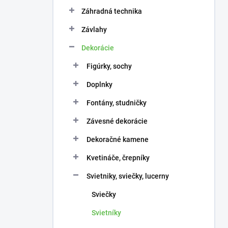
n
e
Záhradná technika
l
Závlahy
Dekorácie
Figúrky, sochy
Doplnky
Fontány, studničky
Závesné dekorácie
Dekoračné kamene
Kvetináče, črepníky
Svietniky, sviečky, lucerny
Sviečky
Svietníky