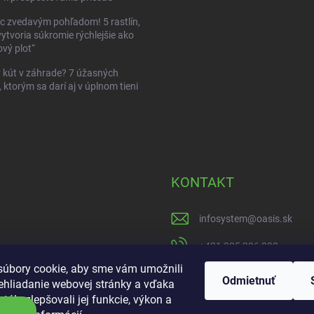
c zvedavým pohľadom! 5 rastlín,
vytvoria súkromie rýchlejšie ako
vý plot“
kút v záhrade? 7 úžasných
, ktorým sa darí aj v úplnom tieni
KONTAKT
infosystem
@
oasis.sk
+421 385 386 000
úbory cookie, aby sme vám umožnili
https://www.facebook
Odmietnuť
ehliadanie webovej stránky a vďaka
tále zlepšovali jej funkcie, výkon a
oasisgardencentrum