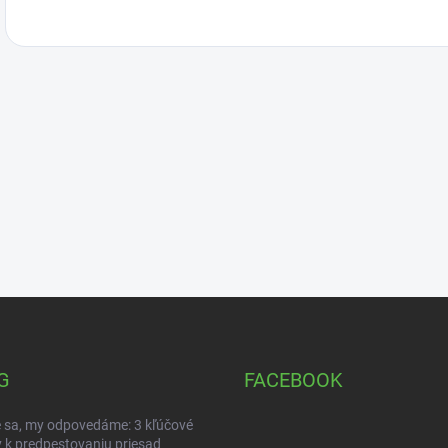
G
FACEBOOK
 sa, my odpovedáme: 3 kľúčové
 k predpestovaniu priesad