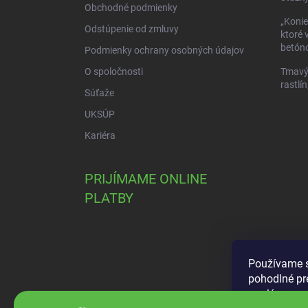
Obchodné podmienky
„Konie
Odstúpenie od zmluvy
ktoré 
betóno
Podmienky ochrany osobných údajov
O spoločnosti
Tmavý 
rastlín
Súťaže
UKSÚP
Kariéra
PRIJÍMAME ONLINE
PLATBY
Používame s
pohodlné pr
analýze neus