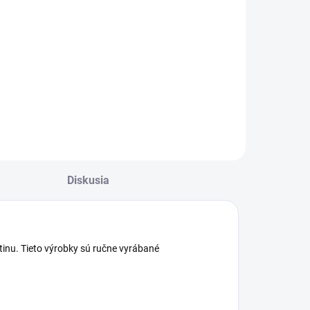
ekoratívna
lechová lucerna.
Diskusia
inu. Tieto výrobky sú ručne vyrábané