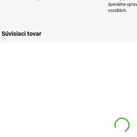
špeciálne upra
vozidlách.
Súvisiaci tovar
2204374 00
7953 00
VYPREDANÉ
VYPREDANÉ
Stojan na
Sviečka
sviečky s
citronela
betlehemom
pohár 80g
36cm
22,50 €
1,85 €