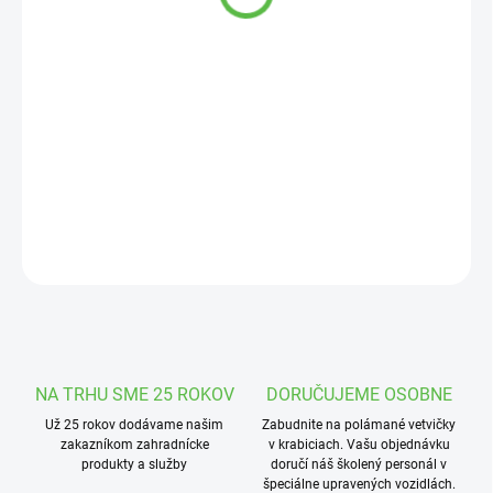
cena:
MOŽNOSTI
DORUČENIA
−
+
Pridať do košíka
Záhradný somárik na podstavci, pri dokúpení voza tvoria set.
DETAILNÉ INFORMÁCIE
OPÝTAŤ SA
STRÁŽIŤ
NA TRHU SME 25 ROKOV
DORUČUJEME OSOBNE
Už 25 rokov dodávame našim
Zabudnite na polámané vetvičky
zakazníkom zahradnícke
v krabiciach. Vašu objednávku
produkty a služby
doručí náš školený personál v
špeciálne upravených vozidlách.