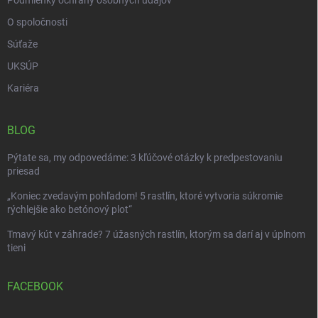
O spoločnosti
Súťaže
UKSÚP
Kariéra
BLOG
Pýtate sa, my odpovedáme: 3 kľúčové otázky k predpestovaniu
priesad
„Koniec zvedavým pohľadom! 5 rastlín, ktoré vytvoria súkromie
rýchlejšie ako betónový plot“
Tmavý kút v záhrade? 7 úžasných rastlín, ktorým sa darí aj v úplnom
tieni
FACEBOOK