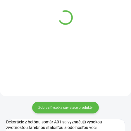
SKLADOM
SKLADOM
Betónová Čínska lampa
Betónová Sova na
L1
kameni A83
140,22 €
27,68 €
Do košíka
Do košíka
Betónová Čínska lampa L1 oživí
Sova na kameni je vyrobená z
exteriér Vášho domu.
kvalitného mrazuvzdorného
betónu.
Zobraziť všetky súvisiace produkty
Dekorácie z betónu somár A01 sa vyznačujú vysokou
životnosťou,farebnou stálosťou a odolnosťou voči