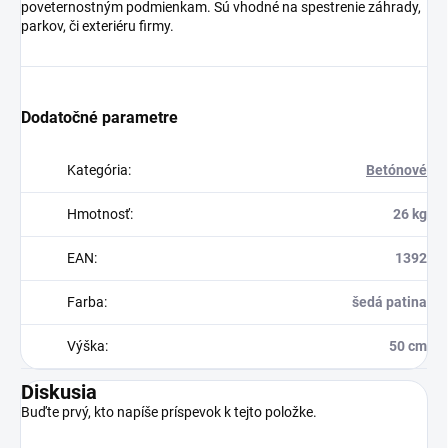
poveternostným podmienkam. Sú vhodné na spestrenie záhrady,
parkov, či exteriéru firmy.
Dodatočné parametre
Kategória
:
Betónové
Hmotnosť
:
26 kg
EAN
:
1392
Farba
:
šedá patina
Výška
:
50 cm
Diskusia
Buďte prvý, kto napíše príspevok k tejto položke.