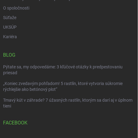
O spoločnosti
Súťaže
UKSÚP
Kariéra
BLOG
Pýtate sa, my odpovedáme: 3 kľúčové otázky k predpestovaniu
priesad
„Koniec zvedavým pohľadom! 5 rastlín, ktoré vytvoria súkromie
rýchlejšie ako betónový plot“
Tmavý kút v záhrade? 7 úžasných rastlín, ktorým sa darí aj v úplnom
tieni
FACEBOOK