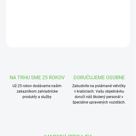
cena:
MOŽNOSTI
DORUČENIA
Veľmi skorá odroda. Plody sú šťavnaté a majú sladkastú chuť.
OPÝTAŤ SA
STRÁŽIŤ
NA TRHU SME 25 ROKOV
DORUČUJEME OSOBNE
Už 25 rokov dodávame našim
Zabudnite na polámané vetvičky
zakazníkom zahradnícke
v krabiciach. Vašu objednávku
produkty a služby
doručí náš školený personál v
špeciálne upravených vozidlách.