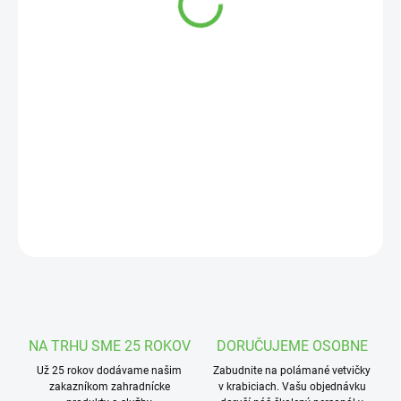
Jednotková
SKLADOM
cena:
MOŽNOSTI
DORUČENIA
−
+
Pridať do košíka
Kvetináč s moderným dizajnom v prevedení mocca
DETAILNÉ INFORMÁCIE
OPÝTAŤ SA
STRÁŽIŤ
NA TRHU SME 25 ROKOV
DORUČUJEME OSOBNE
Už 25 rokov dodávame našim
Zabudnite na polámané vetvičky
zakazníkom zahradnícke
v krabiciach. Vašu objednávku