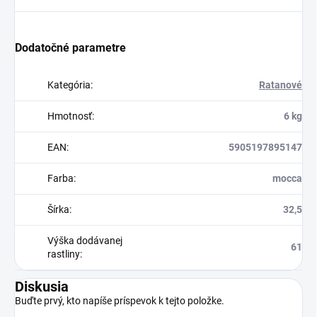
Dodatočné parametre
Kategória
:
Ratanové
Hmotnosť
:
6 kg
EAN
:
5905197895147
Farba
:
mocca
Šírka
:
32,5
Výška dodávanej
61
rastliny
:
Diskusia
Buďte prvý, kto napíše príspevok k tejto položke.