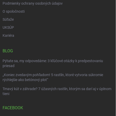
Podmienky ochrany osobných údajov
O spoločnosti
Súťaže
UKSÚP
Kariéra
BLOG
Pýtate sa, my odpovedáme: 3 kľúčové otázky k predpestovaniu
priesad
„Koniec zvedavým pohľadom! 5 rastlín, ktoré vytvoria súkromie
rýchlejšie ako betónový plot“
Tmavý kút v záhrade? 7 úžasných rastlín, ktorým sa darí aj v úplnom
tieni
FACEBOOK