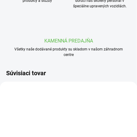
produkty a služby
doručí náš školený personál v
špeciálne upravených vozidlách.
KAMENNÁ PREDAJŇA
Všetky naše dodávané produkty su skladom v našom záhradnom
centre
Súvisiaci tovar