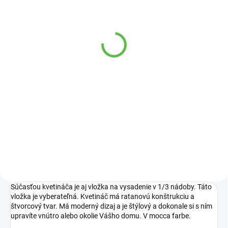
VYPREDANÉ
Prosperplast Tubus Case
DTUC400B truhlík betón
12,90 €
Detail
Platónový hrantík obdĺžnikového
tvaru, vhodný na pestovanie
zeleniny, kvetov či byliniek.
Súčasťou kvetináča je aj vložka na vysadenie v 1/3 nádoby. Táto
vložka je vyberateľná. Kvetináč má ratanovú konštrukciu a
štvorcový tvar. Má moderný dizaj a je štýlový a dokonale si s ním
upravíte vnútro alebo okolie Vášho domu. V mocca farbe.