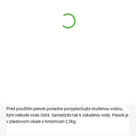
SKLADOM
TETRA Test pH
sladkovodný 10ml
6,60 €
Do košíka
Test určený na presné zmeranie
hodnoty pH vody v
sladkovodných akváriách a
záhradných nádržiach.
Pred použitím piesok poriadne povyplachujte studenou vodou,
kým nebude voda čistá. Samedzíte tak k zakaleniu vody. Piesok je
v plastovom obale o hmotnosti 2,5kg.