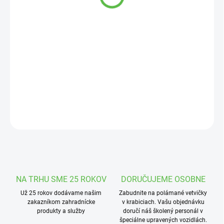
cena:
MOŽNOSTI
DORUČENIA
−
+
Pridať do košíka
Čierny piesok do Vášho akvária.
DETAILNÉ INFORMÁCIE
OPÝTAŤ SA
STRÁŽIŤ
NA TRHU SME 25 ROKOV
DORUČUJEME OSOBNE
Už 25 rokov dodávame našim
Zabudnite na polámané vetvičky
zakazníkom zahradnícke
v krabiciach. Vašu objednávku
produkty a služby
doručí náš školený personál v
špeciálne upravených vozidlách.