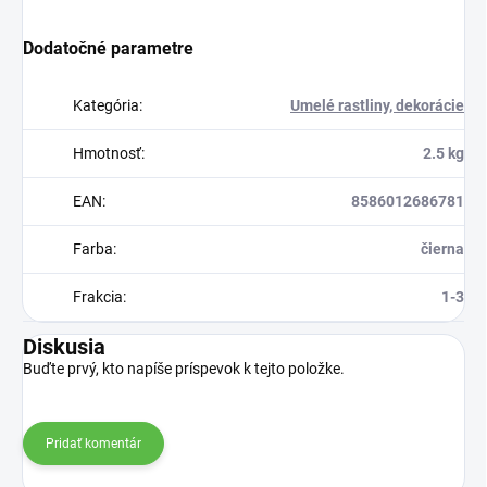
Dodatočné parametre
Kategória
:
Umelé rastliny, dekorácie
Hmotnosť
:
2.5 kg
EAN
:
8586012686781
Farba
:
čierna
Frakcia
:
1-3
Diskusia
Buďte prvý, kto napíše príspevok k tejto položke.
Pridať komentár