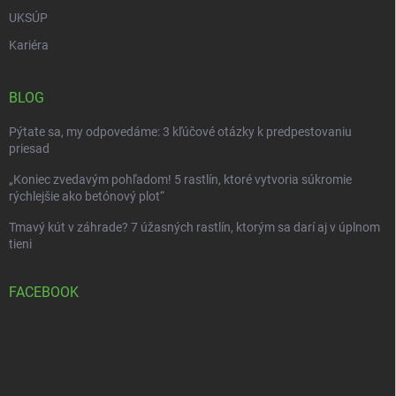
UKSÚP
Kariéra
BLOG
Pýtate sa, my odpovedáme: 3 kľúčové otázky k predpestovaniu
priesad
„Koniec zvedavým pohľadom! 5 rastlín, ktoré vytvoria súkromie
rýchlejšie ako betónový plot“
Tmavý kút v záhrade? 7 úžasných rastlín, ktorým sa darí aj v úplnom
tieni
FACEBOOK