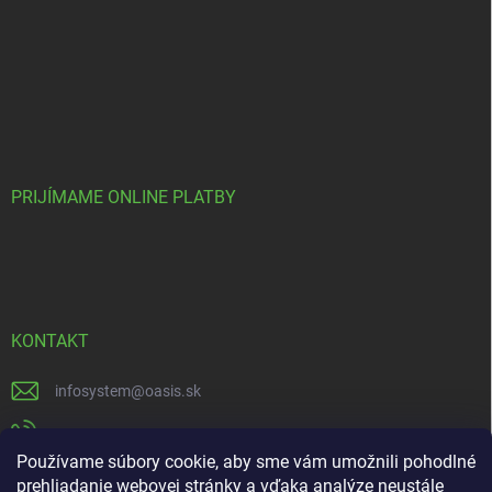
PRIJÍMAME ONLINE PLATBY
KONTAKT
infosystem
@
oasis.sk
+421 385 386 000
Používame súbory cookie, aby sme vám umožnili pohodlné
https://www.facebook.com/OASISGARDENCENTRUM
prehliadanie webovej stránky a vďaka analýze neustále