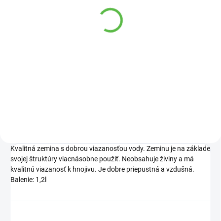
VYPREDANÉ
Nožnice na
prestrih.bonsai 19,5cm
28,60 €
Detail
Nožnice určené pre bonsaje
Kvalitná zemina s dobrou viazanosťou vody. Zeminu je na základe
svojej štruktúry viacnásobne použiť. Neobsahuje živiny a má
kvalitnú viazanosť k hnojivu. Je dobre priepustná a vzdušná.
Balenie: 1,2l