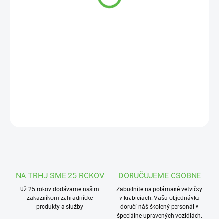
cena:
MOŽNOSTI
DORUČENIA
−
+
Pridať do košíka
Zemina vhodná pre bonsaje.
DETAILNÉ INFORMÁCIE
OPÝTAŤ SA
STRÁŽIŤ
NA TRHU SME 25 ROKOV
DORUČUJEME OSOBNE
Už 25 rokov dodávame našim
Zabudnite na polámané vetvičky
zakazníkom zahradnícke
v krabiciach. Vašu objednávku
produkty a služby
doručí náš školený personál v
špeciálne upravených vozidlách.