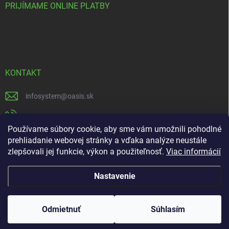
PRIJÍMAME ONLINE PLATBY
KONTAKT
infosystem
@
oasis.sk
+421 385 386 000
Používame súbory cookie, aby sme vám umožnili pohodlné
https://www.facebook.com/OASISGARDENCENTRUM
prehliadanie webovej stránky a vďaka analýze neustále
zlepšovali jej funkcie, výkon a použiteľnosť.
Viac informácií
oasisgardencentrum
Nastavenie
Copyright 2026
OASIS.SK
. Všetky práva vyhradené.
🛍️ Dokončite objednávku ešte dnes a po jej prevzatí od
Odmietnuť
Súhlasím
nás získate -10 % na ďalší nákup !
Vytvoril Shoptet