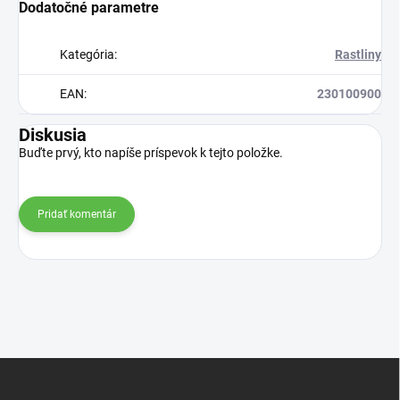
Dodatočné parametre
Kategória
:
Rastliny
EAN
:
230100900
Diskusia
Buďte prvý, kto napíše príspevok k tejto položke.
Pridať komentár
Z
á