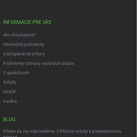
p
ä
t
i
INFORMÁCIE PRE VÁS
e
Ako doručujeme?
Obchodné podmienky
Odstúpenie od zmluvy
Podmienky ochrany osobných údajov
O spoločnosti
Súťaže
UKSÚP
Kariéra
BLOG
Pýtate sa, my odpovedáme: 3 kľúčové otázky k predpestovaniu
priesad