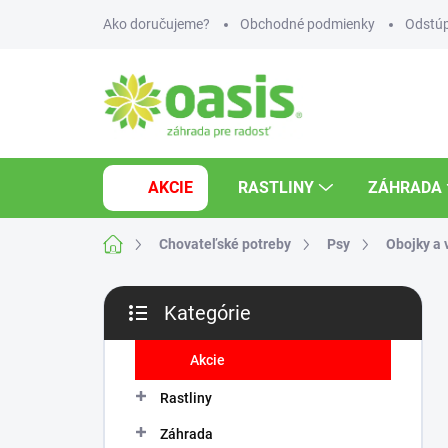
Prejsť
Ako doručujeme?
Obchodné podmienky
Odstúp
na
obsah
AKCIE
RASTLINY
ZÁHRADA
Domov
Chovateľské potreby
Psy
Obojky a 
B
Kategórie
o
Preskočiť
č
kategórie
n
Akcie
ý
Rastliny
p
a
Záhrada