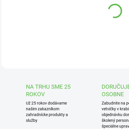
DOR
Zam
DETA
NA TRHU SME 25
DORUČUJ
ROKOV
OSOBNE
Už 25 rokov dodávame
Zabudnite na 
našim zakazníkom
vetvičky v krab
zahradnícke produkty a
objednávku dor
služby
školený personá
špeciálne upra