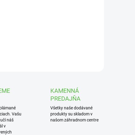
UČENIA
−
+
Pridať do košíka
atový obojok s roľničkou 33cm x 10mm modrý
ILNÉ INFORMÁCIE
OPÝTAŤ SA
STRÁŽIŤ
EME
KAMENNÁ
PREDAJŇA
polámané
Všetky naše dodávané
iciach. Vašu
produkty su skladom v
učí náš
našom záhradnom centre
l v
vených