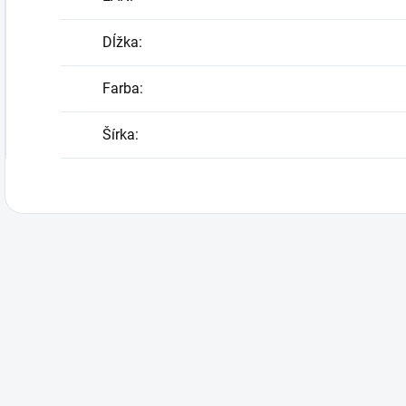
Dĺžka
:
Farba
:
Šírka
: