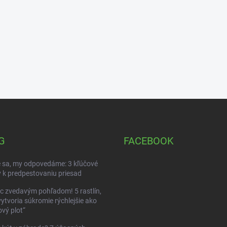
G
FACEBOOK
 sa, my odpovedáme: 3 kľúčové
 k predpestovaniu priesad
c zvedavým pohľadom! 5 rastlín,
vytvoria súkromie rýchlejšie ako
vý plot“