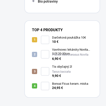
Bio potraviny
TOP 4 PRODUKTY
Darčeková poukážka 10€
10 €
Vavrínovec lekársky Novita
2/3l 20-30cm
Prunus llaurocerasus Novita
6,90 €
Tis obyčajný 2l
Taxus baccata
9,90 €
Bonsai Ficus keram. miska
24,95 €