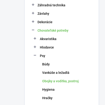
n
e
Záhradná technika
l
Závlahy
Dekorácie
Chovateľské potreby
Akvaristika
Hlodavce
Psy
Búdy
Vankúše a ležadlá
Obojky a vodítka, postroj
Hygiena
Hračky