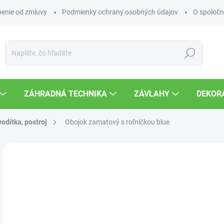
enie od zmluvy
Podmienky ochrany osobných údajov
O spoločn
Hľadať
ZÁHRADNÁ TECHNIKA
ZÁVLAHY
DEKOR
vodítka, postroj
Obojok zamatový s roľničkou blue
Neohodnotené
Podrobnosti hodnotenia
ZNAČKA
2,
Jedn
SK
cena
MOŽ