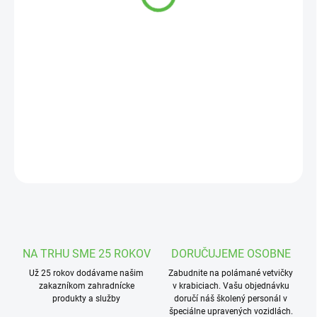
cena:
MOŽNOSTI
DORUČENIA
−
+
Pridať do košíka
Svietiaci obojok s USB dobíjaním s veľkosťou 70 cm.
DETAILNÉ INFORMÁCIE
OPÝTAŤ SA
STRÁŽIŤ
NA TRHU SME 25 ROKOV
DORUČUJEME OSOBNE
Už 25 rokov dodávame našim
Zabudnite na polámané vetvičky
zakazníkom zahradnícke
v krabiciach. Vašu objednávku
produkty a služby
doručí náš školený personál v
špeciálne upravených vozidlách.