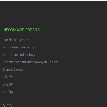
Z
á
p
ä
t
i
INFORMÁCIE PRE VÁS
e
Ako doručujeme?
Obchodné podmienky
Odstúpenie od zmluvy
Podmienky ochrany osobných údajov
O spoločnosti
Súťaže
UKSÚP
Kariéra
BLOG