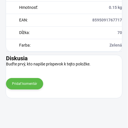
Hmotnosť
:
0.15 kg
EAN
:
8595091767717
Dĺžka
:
70
Farba
:
Zelená
Diskusia
Buďte prvý, kto napíše príspevok k tejto položke.
Pridať komentár