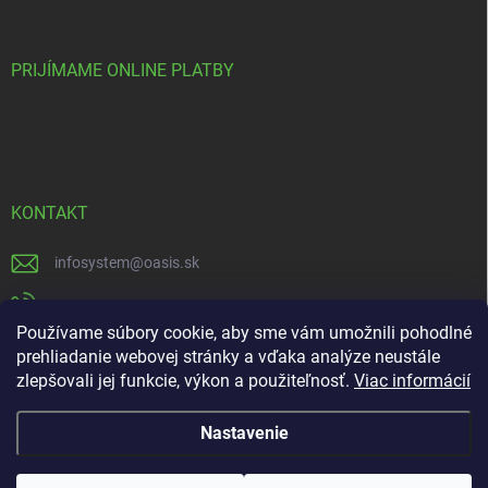
PRIJÍMAME ONLINE PLATBY
KONTAKT
infosystem
@
oasis.sk
+421 385 386 000
Používame súbory cookie, aby sme vám umožnili pohodlné
https://www.facebook.com/OASISGARDENCENTRUM
prehliadanie webovej stránky a vďaka analýze neustále
zlepšovali jej funkcie, výkon a použiteľnosť.
Viac informácií
oasisgardencentrum
Nastavenie