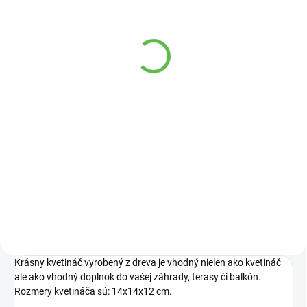
VYPREDANÉ
Vavrín pravý (Bobkový
list) k9 15/20cm
Laurus nobilis
5,95 €
Detail
Zálivka ( Laurus nobilis ), známa
aj ako bobkový vavrín alebo
bobkový strom, je vždyzelený ker
s aromatickými listami, známy
ako bobkový list.
Krásny kvetináč vyrobený z dreva je vhodný nielen ako kvetináč
ale ako vhodný doplnok do vašej záhrady, terasy či balkón.
Rozmery kvetináča sú: 14x14x12 cm.