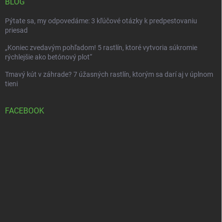
BLOG
Pýtate sa, my odpovedáme: 3 kľúčové otázky k predpestovaniu
priesad
„Koniec zvedavým pohľadom! 5 rastlín, ktoré vytvoria súkromie
rýchlejšie ako betónový plot“
Tmavý kút v záhrade? 7 úžasných rastlín, ktorým sa darí aj v úplnom
tieni
FACEBOOK