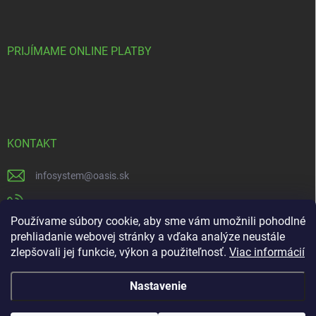
PRIJÍMAME ONLINE PLATBY
KONTAKT
infosystem
@
oasis.sk
+421 385 386 000
Používame súbory cookie, aby sme vám umožnili pohodlné
https://www.facebook.com/OASISGARDENCENTRUM
prehliadanie webovej stránky a vďaka analýze neustále
zlepšovali jej funkcie, výkon a použiteľnosť.
Viac informácií
oasisgardencentrum
Nastavenie