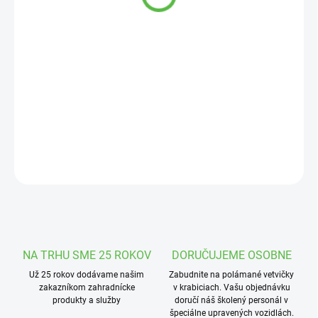
cena:
MOŽNOSTI
DORUČENIA
−
+
Pridať do košíka
Štýlový kvetináč vyrobený z dreva.
DETAILNÉ INFORMÁCIE
OPÝTAŤ SA
STRÁŽIŤ
NA TRHU SME 25 ROKOV
DORUČUJEME OSOBNE
Už 25 rokov dodávame našim
Zabudnite na polámané vetvičky
zakazníkom zahradnícke
v krabiciach. Vašu objednávku
produkty a služby
doručí náš školený personál v
špeciálne upravených vozidlách.