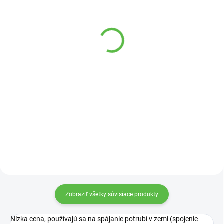
SKLADOM
SKLADOM
DAB JET 62M čerpadlo
Prípojka 20x3/4 VOZ
Quick
126 €
1,22 €
Do košíka
Do košíka
Odstredivé viacstupňové
samonasávacie čerpadlo,ktoré
Redukovaná spojka je
má tichý chod.
komponent určený pre podzemnú
závlahu.
Zobraziť všetky súvisiace produkty
Nízka cena, používajú sa na spájanie potrubí v zemi (spojenie