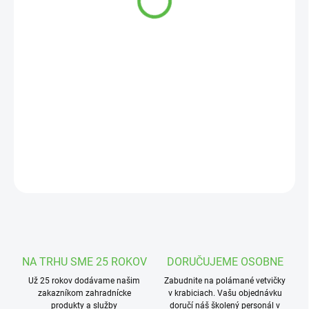
cena:
MOŽNOSTI
DORUČENIA
−
+
Pridať do košíka
Navíjacia objímka so závitom 32x3/4“, výhodou je jednoduchá
montáž / demontáž a
DETAILNÉ INFORMÁCIE
OPÝTAŤ SA
STRÁŽIŤ
NA TRHU SME 25 ROKOV
DORUČUJEME OSOBNE
Už 25 rokov dodávame našim
Zabudnite na polámané vetvičky
zakazníkom zahradnícke
v krabiciach. Vašu objednávku
produkty a služby
doručí náš školený personál v