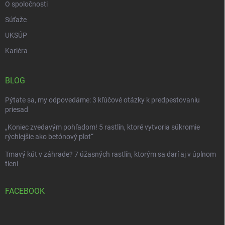
O spoločnosti
Súťaže
UKSÚP
Kariéra
BLOG
Pýtate sa, my odpovedáme: 3 kľúčové otázky k predpestovaniu
priesad
„Koniec zvedavým pohľadom! 5 rastlín, ktoré vytvoria súkromie
rýchlejšie ako betónový plot“
Tmavý kút v záhrade? 7 úžasných rastlín, ktorým sa darí aj v úplnom
tieni
FACEBOOK