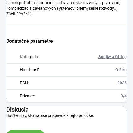
sacích potrubí v studniach, potravinárske rozvody – pivo, víno;
kompletizácia závlahových systémov; priemyselné rozvody..)
Závit 32x3/4".
Dodatočné parametre
Kategória
:
Spojky a fitting
Hmotnosť
:
0.2 kg
EAN
:
2035
Priemer
:
3/4
Diskusia
Buďte prvý, kto napíše príspevok k tejto položke.