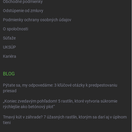
Obchodné podmienky
Odstúpenie od zmluvy
Podmienky ochrany osobných údajov
O spoločnosti
Súťaže
UKSÚP
Kariéra
BLOG
Pýtate sa, my odpovedáme: 3 kľúčové otázky k predpestovaniu
priesad
„Koniec zvedavým pohľadom! 5 rastlín, ktoré vytvoria súkromie
rýchlejšie ako betónový plot“
Tmavý kút v záhrade? 7 úžasných rastlín, ktorým sa darí aj v úplnom
tieni