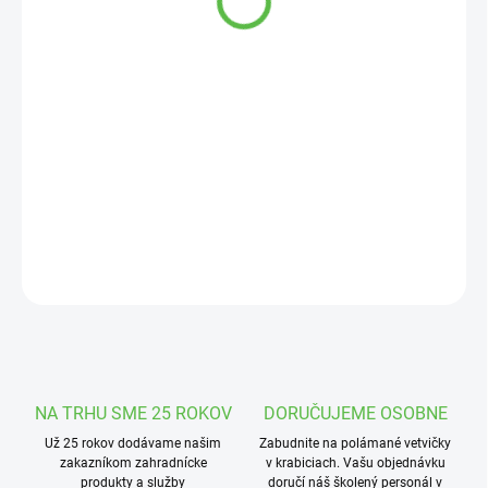
cena:
MOŽNOSTI
DORUČENIA
−
+
Pridať do košíka
Sediaci betónový polárny medveď, skvelá dekorácia do skalky či
záhrady.
DETAILNÉ INFORMÁCIE
OPÝTAŤ SA
STRÁŽIŤ
NA TRHU SME 25 ROKOV
DORUČUJEME OSOBNE
Už 25 rokov dodávame našim
Zabudnite na polámané vetvičky
zakazníkom zahradnícke
v krabiciach. Vašu objednávku
produkty a služby
doručí náš školený personál v