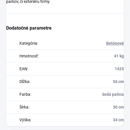
parkov, či exteriéru firmy.
Dodatočné parametre
Kategória
:
Betónové
Hmotnosť
:
41 kg
EAN
:
1425
Dĺžka
:
56 cm
Farba
:
šedá patina
Šírka
:
30 cm
Výška
:
34 cm