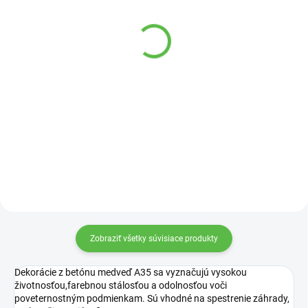
VYPREDANÉ
SKLADOM
Betónová Babka A14
Betónová Jašterica A26
103,32 €
20,30 €
Detail
Do košíka
Betónová figúrka sediacej babky.
Betónová jašterica umiestnená
na oválnom podstavci.
Zobraziť všetky súvisiace produkty
Dekorácie z betónu medveď A35 sa vyznačujú vysokou
životnosťou,farebnou stálosťou a odolnosťou voči
poveternostným podmienkam. Sú vhodné na spestrenie záhrady,