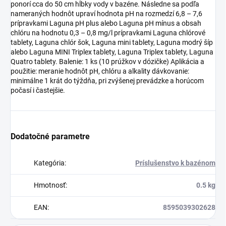
ponorí cca do 50 cm hĺbky vody v bazéne. Následne sa podľa
nameraných hodnôt upraví hodnota pH na rozmedzí 6,8 – 7,6
prípravkami Laguna pH plus alebo Laguna pH mínus a obsah
chlóru na hodnotu 0,3 – 0,8 mg/l prípravkami Laguna chlórové
tablety, Laguna chlór šok, Laguna mini tablety, Laguna modrý šíp
alebo Laguna MINI Triplex tablety, Laguna Triplex tablety, Laguna
Quatro tablety. Balenie: 1 ks (10 prúžkov v dózičke) Aplikácia a
použitie: meranie hodnôt pH, chlóru a alkality dávkovanie:
minimálne 1 krát do týždňa, pri zvýšenej prevádzke a horúcom
počasí i častejšie.
Dodatočné parametre
Kategória
:
Príslušenstvo k bazénom
Hmotnosť
:
0.5 kg
EAN
:
8595039302628