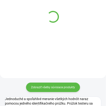
SKLADOM
VYPREDANÉ
Hadica bazénová, 7m
Bestway Plachta krycia
38cm Strend Pro 1601
na bazén 4,57m
19,45 €
17,90 €
Do košíka
Detail
Záhradná hadica 1-1/2"; dĺžka 7
Krycia plachta na bazény s
metrov. Materiál: PE.
priemerom 4,57m od Bestway!
Zobraziť všetky súvisiace produkty
Jednoduché a spoľahlivé meranie všetkých hodnôt naraz
pomocou jedného identifikačného prúžku. Prúžok testeru sa