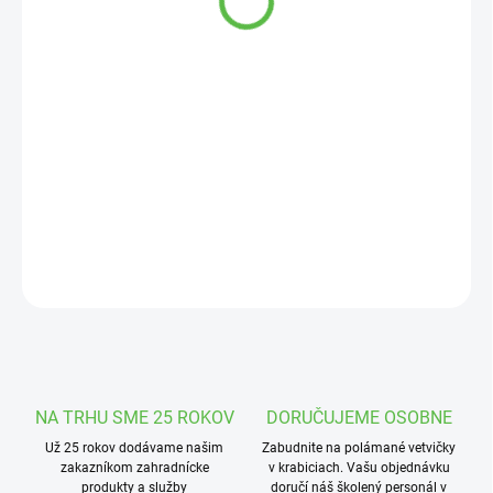
cena:
MOŽNOSTI
DORUČENIA
−
+
Pridať do košíka
Tester slúži na meranie hodnôt pH a obsahu chlóru a celkovej
alkality v bazénovej vode.
DETAILNÉ INFORMÁCIE
OPÝTAŤ SA
STRÁŽIŤ
NA TRHU SME 25 ROKOV
DORUČUJEME OSOBNE
Už 25 rokov dodávame našim
Zabudnite na polámané vetvičky
zakazníkom zahradnícke
v krabiciach. Vašu objednávku
produkty a služby
doručí náš školený personál v