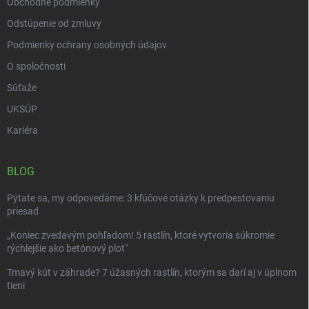
Obchodné podmienky
Odstúpenie od zmluvy
Podmienky ochrany osobných údajov
O spoločnosti
Súťaže
UKSÚP
Kariéra
BLOG
Pýtate sa, my odpovedáme: 3 kľúčové otázky k predpestovaniu
priesad
„Koniec zvedavým pohľadom! 5 rastlín, ktoré vytvoria súkromie
rýchlejšie ako betónový plot“
Tmavý kút v záhrade? 7 úžasných rastlín, ktorým sa darí aj v úplnom
tieni