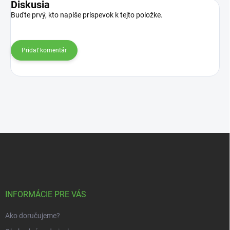
Diskusia
Buďte prvý, kto napíše príspevok k tejto položke.
Pridať komentár
Z
á
p
ä
t
i
INFORMÁCIE PRE VÁS
e
Ako doručujeme?