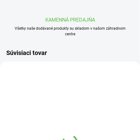
KAMENNÁ PREDAJŇA
Všetky naše dodávané produkty su skladom v našom záhradnom
centre
Súvisiaci tovar
SKLADOM
VYPREDANÉ
Laguna bazénová soľ
Plachta Bestway solarna