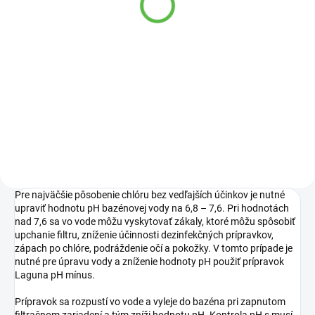
10kg
bazenová 4,57m
14,95 €
53,42 €
Do košíka
Detail
Bazénova soľ na úpravu
Plachta na ochranu bazéna,
bazénovej vody.
bráni odparovaniu vody.
Pre najväčšie pôsobenie chlóru bez vedľajších účinkov je nutné
upraviť hodnotu pH bazénovej vody na 6,8 – 7,6. Pri hodnotách
nad 7,6 sa vo vode môžu vyskytovať zákaly, ktoré môžu spôsobiť
upchanie filtru, zníženie účinnosti dezinfekčných prípravkov,
zápach po chlóre, podráždenie očí a pokožky. V tomto prípade je
nutné pre úpravu vody a zníženie hodnoty pH použiť prípravok
Laguna pH mínus.
Prípravok sa rozpustí vo vode a vyleje do bazéna pri zapnutom
filtračnom zariadení a tým zníži hodnotu pH. Kontrola pH s musí