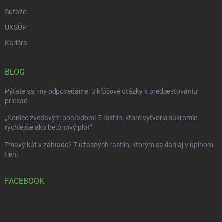
Súťaže
UKSÚP
Kariéra
BLOG
Pýtate sa, my odpovedáme: 3 kľúčové otázky k predpestovaniu
priesad
„Koniec zvedavým pohľadom! 5 rastlín, ktoré vytvoria súkromie
rýchlejšie ako betónový plot“
Tmavý kút v záhrade? 7 úžasných rastlín, ktorým sa darí aj v úplnom
tieni
FACEBOOK