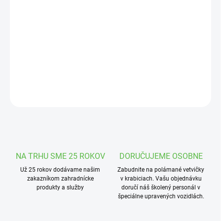
Jednotková
VYPREDANÉ
cena:
MOŽNOSTI
DORUČENIA
Prípravok na úpravu hodnôt pH bazénovej vody – zníženie. 4,5kg,
DETAILNÉ INFORMÁCIE
OPÝTAŤ SA
STRÁŽIŤ
NA TRHU SME 25 ROKOV
DORUČUJEME OSOBNE
Už 25 rokov dodávame našim
Zabudnite na polámané vetvičky
zakazníkom zahradnícke
v krabiciach. Vašu objednávku
produkty a služby
doručí náš školený personál v
špeciálne upravených vozidlách.