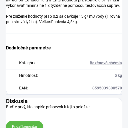
vykonávať minimálne 1 x týždenne pomocou testovacích súprav.
Pre zníženie hodnoty pH o 0,2 sa dávkuje 15 g/ m3 vody (1 rovná
polievková lyžica). Veľkosť balenia 4,5kg.
Dodatočné parametre
Kategória
:
Bazénová chémia
Hmotnosť
:
5 kg
EAN
:
8595039300570
Diskusia
Buďte prvý, kto napíše príspevok k tejto položke.
Pridať komentár