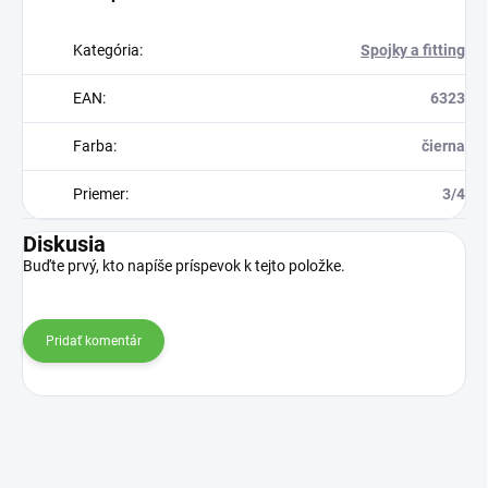
Kategória
:
Spojky a fitting
EAN
:
6323
Farba
:
čierna
Priemer
:
3/4
Diskusia
Buďte prvý, kto napíše príspevok k tejto položke.
Pridať komentár