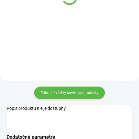
1,60 €
33 €
Do košíka
Do košíka
Navíjacia objímka so závitom
Elektromagnetický ventil vhodný
32x1/2“, výhodou je jednoduchá
pre závlahy menších
montáž / demontáž.
priestranstiev
Zobraziť všetky súvisiace produkty
Popis produktu nie je dostupný
Dodatočné parametre