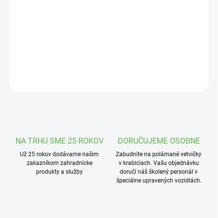
DORUČENIA
−
+
Pridať do košíka
Koleno s vonkajším 3/4" závitom.
OPÝTAŤ SA
STRÁŽIŤ
NA TRHU SME 25 ROKOV
DORUČUJEME OSOBNE
Už 25 rokov dodávame našim
Zabudnite na polámané vetvičky
zakazníkom zahradnícke
v krabiciach. Vašu objednávku
produkty a služby
doručí náš školený personál v
špeciálne upravených vozidlách.