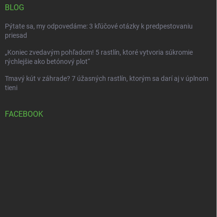
BLOG
Pýtate sa, my odpovedáme: 3 kľúčové otázky k predpestovaniu
priesad
„Koniec zvedavým pohľadom! 5 rastlín, ktoré vytvoria súkromie
rýchlejšie ako betónový plot“
Tmavý kút v záhrade? 7 úžasných rastlín, ktorým sa darí aj v úplnom
tieni
FACEBOOK