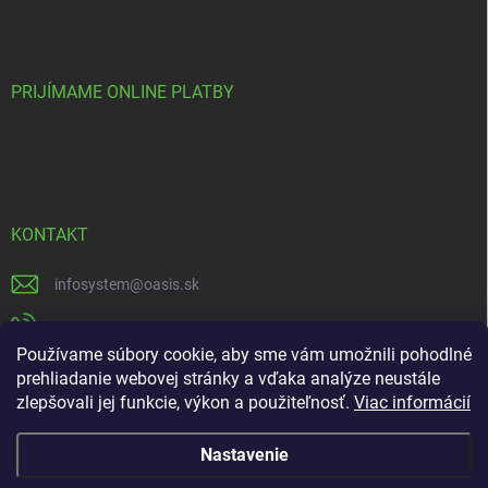
PRIJÍMAME ONLINE PLATBY
KONTAKT
infosystem
@
oasis.sk
+421 385 386 000
Používame súbory cookie, aby sme vám umožnili pohodlné
https://www.facebook.com/OASISGARDENCENTRUM
prehliadanie webovej stránky a vďaka analýze neustále
zlepšovali jej funkcie, výkon a použiteľnosť.
Viac informácií
oasisgardencentrum
Nastavenie