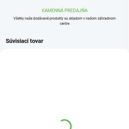
KAMENNÁ PREDAJŇA
Všetky naše dodávané produkty su skladom v našom záhradnom
centre
Súvisiaci tovar
SKLADOM
SKLADOM
Navŕtavacia objímka
Toro Ventil EZ FLO Plus
32x1/2
bez RVZ 1" VNZ