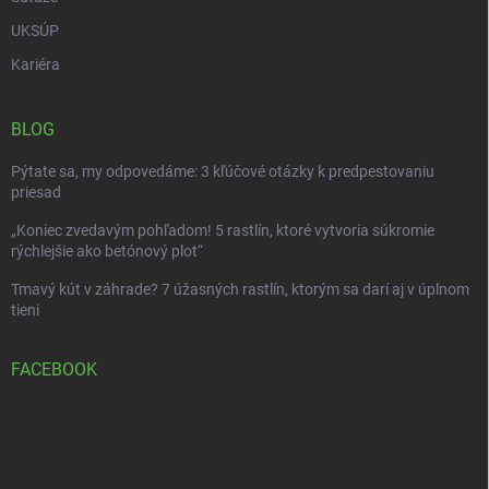
UKSÚP
Kariéra
BLOG
Pýtate sa, my odpovedáme: 3 kľúčové otázky k predpestovaniu
priesad
„Koniec zvedavým pohľadom! 5 rastlín, ktoré vytvoria súkromie
rýchlejšie ako betónový plot“
Tmavý kút v záhrade? 7 úžasných rastlín, ktorým sa darí aj v úplnom
tieni
FACEBOOK