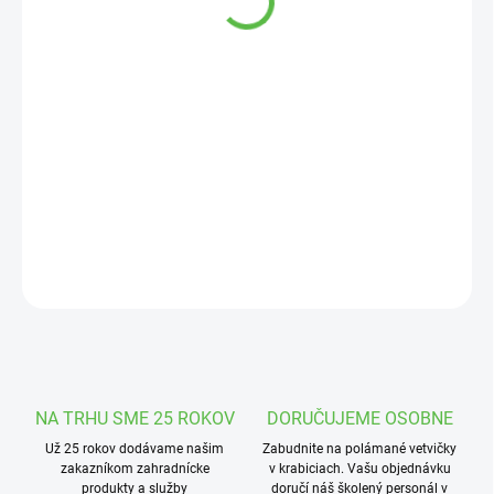
cena:
MOŽNOSTI
DORUČENIA
−
+
Pridať do košíka
Postrekový neselektívny herbicídny prípravok určený na ničenie
jednoročných a vytrvalých burín v poľnohospodárstve.
DETAILNÉ INFORMÁCIE
OPÝTAŤ SA
STRÁŽIŤ
NA TRHU SME 25 ROKOV
DORUČUJEME OSOBNE
Už 25 rokov dodávame našim
Zabudnite na polámané vetvičky
zakazníkom zahradnícke
v krabiciach. Vašu objednávku
produkty a služby
doručí náš školený personál v