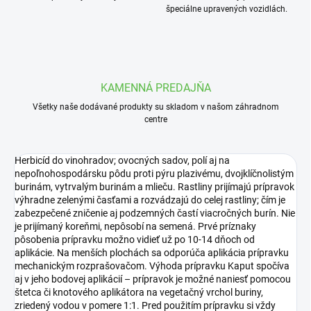
špeciálne upravených vozidlách.
KAMENNÁ PREDAJŇA
Všetky naše dodávané produkty su skladom v našom záhradnom
centre
Herbicíd do vinohradov; ovocných sadov, polí aj na
nepoľnohospodársku pôdu proti pýru plazivému, dvojklíčnolistým
burinám, vytrvalým burinám a mlieču. Rastliny prijímajú prípravok
výhradne zelenými časťami a rozvádzajú do celej rastliny; čím je
zabezpečené zničenie aj podzemných častí viacročných burín. Nie
je prijímaný koreňmi, nepôsobí na semená. Prvé príznaky
pôsobenia prípravku možno vidieť už po 10-14 dňoch od
aplikácie. Na menších plochách sa odporúča aplikácia prípravku
mechanickým rozprašovačom. Výhoda prípravku Kaput spočíva
aj v jeho bodovej aplikácií – prípravok je možné naniesť pomocou
štetca či knotového aplikátora na vegetačný vrchol buriny,
zriedený vodou v pomere 1:1. Pred použitím prípravku si vždy