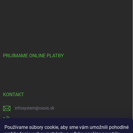
PRIJÍMAME ONLINE PLATBY
KONTAKT
infosystem
@
oasis.sk
+421 385 386 000
Používame súbory cookie, aby sme vám umožnili pohodlné
https://www.facebook.com/OASISGARDENCENTRUM