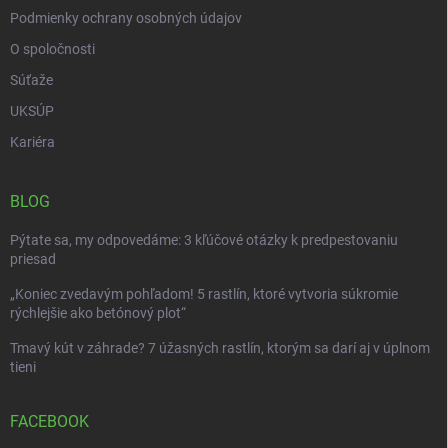
Podmienky ochrany osobných údajov
O spoločnosti
Súťaže
UKSÚP
Kariéra
BLOG
Pýtate sa, my odpovedáme: 3 kľúčové otázky k predpestovaniu
priesad
„Koniec zvedavým pohľadom! 5 rastlín, ktoré vytvoria súkromie
rýchlejšie ako betónový plot“
Tmavý kút v záhrade? 7 úžasných rastlín, ktorým sa darí aj v úplnom
tieni
FACEBOOK