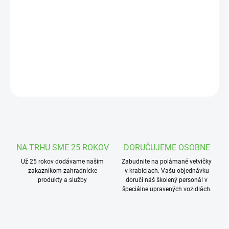
cena:
MOŽNOSTI
DORUČENIA
Betónová kačica sediaca na kameni.
DETAILNÉ INFORMÁCIE
OPÝTAŤ SA
STRÁŽIŤ
NA TRHU SME 25 ROKOV
DORUČUJEME OSOBNE
Už 25 rokov dodávame našim
Zabudnite na polámané vetvičky
zakazníkom zahradnícke
v krabiciach. Vašu objednávku
produkty a služby
doručí náš školený personál v
špeciálne upravených vozidlách.