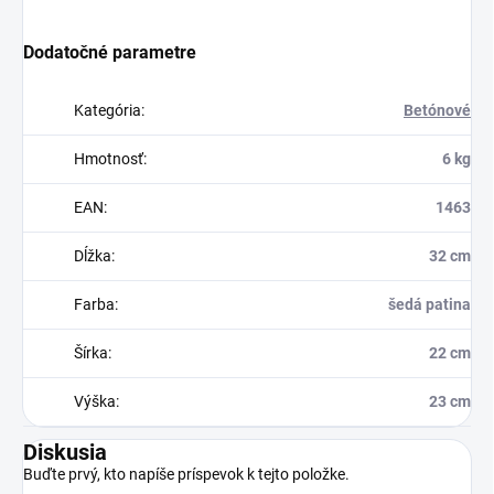
Dodatočné parametre
Kategória
:
Betónové
Hmotnosť
:
6 kg
EAN
:
1463
Dĺžka
:
32 cm
Farba
:
šedá patina
Šírka
:
22 cm
Výška
:
23 cm
Diskusia
Buďte prvý, kto napíše príspevok k tejto položke.