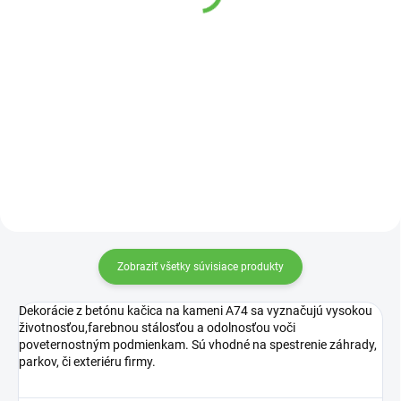
60,88 €
47,97 €
Detail
Detail
Bétonový anjel sediaci na
Čínska lampa LP1 vyrobená z
fontáne.
betónu oživí exteriér Vášho
domu.
Zobraziť všetky súvisiace produkty
Dekorácie z betónu kačica na kameni A74 sa vyznačujú vysokou
životnosťou,farebnou stálosťou a odolnosťou voči
poveternostným podmienkam. Sú vhodné na spestrenie záhrady,
parkov, či exteriéru firmy.