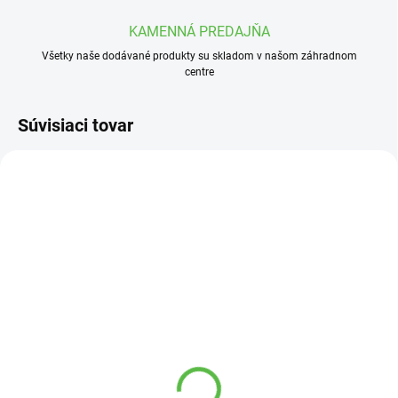
KAMENNÁ PREDAJŇA
Všetky naše dodávané produkty su skladom v našom záhradnom
centre
Súvisiaci tovar
VYPREDANÉ
VYPREDANÉ
Anjel na fontane
Betónová Čínska lampa
betonovy AN12
LP1