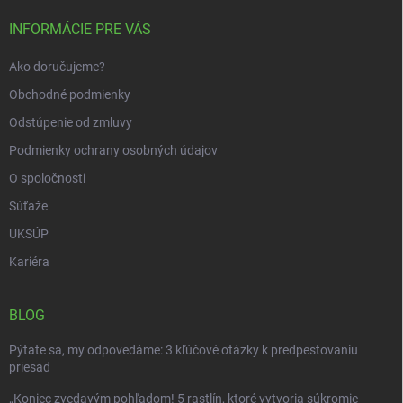
t
i
INFORMÁCIE PRE VÁS
e
Ako doručujeme?
Obchodné podmienky
Odstúpenie od zmluvy
Podmienky ochrany osobných údajov
O spoločnosti
Súťaže
UKSÚP
Kariéra
BLOG
Pýtate sa, my odpovedáme: 3 kľúčové otázky k predpestovaniu
priesad
„Koniec zvedavým pohľadom! 5 rastlín, ktoré vytvoria súkromie