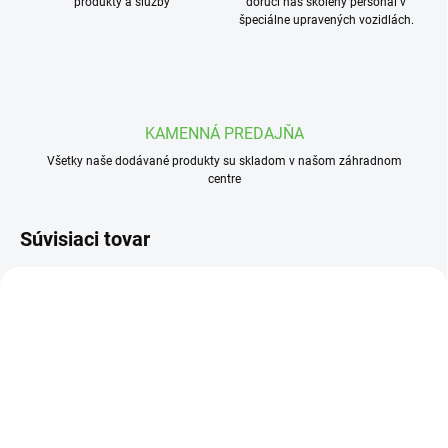
produkty a služby
doručí náš školený personál v
špeciálne upravených vozidlách.
KAMENNÁ PREDAJŇA
Všetky naše dodávané produkty su skladom v našom záhradnom
centre
Súvisiaci tovar