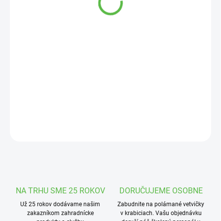
Jednotková
SKLADOM
cena:
MOŽNOSTI
DORUČENIA
−
+
Pridať do košíka
Vodorozpustné kombinované hnojivo s mikroprvkami.
DETAILNÉ INFORMÁCIE
OPÝTAŤ SA
STRÁŽIŤ
NA TRHU SME 25 ROKOV
DORUČUJEME OSOBNE
Už 25 rokov dodávame našim
Zabudnite na polámané vetvičky
zakazníkom zahradnícke
v krabiciach. Vašu objednávku