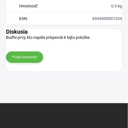
Hmotnosť
:
0.5 kg
EAN
:
8594005001534
Diskusia
Buďte prvý, kto napíše príspevok k tejto položke.
Pridať komentár
Z
á
p
ä