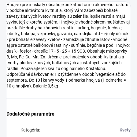
Hnojivo pre muškáty obsahuje unikátnu formu aktívneho fosforu
v podobe aktivátora kvitnutia, ktorý Vám zabezpečí bohaté
závesy žiarivých kvetov, rastliny sú zelenšie, lepšie rastú a majú
vyvinutejšie koreňu systém. Hnojivo je vhodné okrem muškátov aj
pre ďalšie druhy balkónových rastlín - urfing, begónie, fuchsie,
lobelky, bakopa, vejárovky, gazánia, čarodejka atď • rýchly účinok
• pre bohatšie závesy kvetov • zamedzuje žltnutie listov • vhodné
aj pre ostatné balkónové rastliny - surfinie, begónie a pod Hnojivo:
dusík - fosfor - draslík: 17 - 5 - 25 + 15 SO3. Obsahuje mikroprvky
B, Mo, Fe, Cu, Mn, Zn. Určenie: pre hnojenie v období kvitnutia a
tvorby plodov izbových, balkónových aj ostatných vonkajších
rastlín. Používajte len kvalitu originálneho Kristalonu.
Odporúčané dávkovanie: 1 x týždenne v období vegetácie až do
septembra. Do 10 l kanvy vody 1 odmerka hnojivá (1 odmerka =
10 g hnojiva). Balenie 0,5kg
Dodatočné parametre
Kategória
:
Kvety