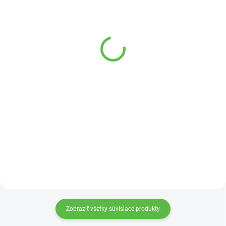
SKLADOM
VYPREDANÉ
Truhlík terakota IS600
Prosperplast IS6CAN
Prosperplast
truhlík terakota
3,65 €
5,49 €
Do košíka
Detail
Hrantík je možné využívať počas
Plastový hrantík IS6CAN ma
celého roka, nakoľko bol
zavlažovací systém a je vhodný
zhotovený z vysokokvalitného
na hydroponické pestovanie.
plastu odolného voči
poveternostným podmienkam a
chladu.
Zobraziť všetky súvisiace produkty