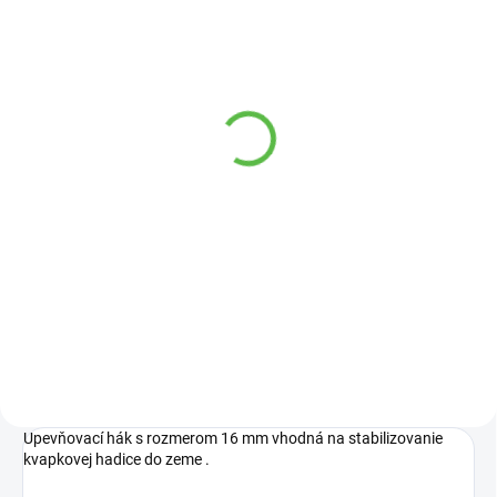
SKLADOM
Bradas medzikus 3/4"
VOZ standard WL-2185 -
dopredaj
0,50 €
Do košíka
Plastový medzikus od Bradas!
Upevňovací hák s rozmerom 16 mm vhodná na stabilizovanie
kvapkovej hadice do zeme .