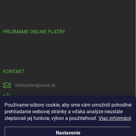
PRIJÍMAME ONLINE PLATBY
KONTAKT
infosystem
@
oasis.sk
+421 385 386 000
Používame súbory cookie, aby sme vám umožnili pohodlné
https://www.facebook.com/OASISGARDENCENTRUM
prehliadanie webovej stránky a vďaka analýze neustále
zlepšovali jej funkcie, výkon a použiteľnosť.
Viac informácií
oasisgardencentrum
Nastavenie