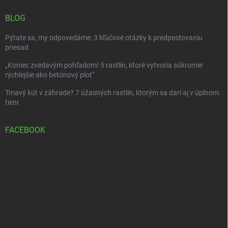
BLOG
Pýtate sa, my odpovedáme: 3 kľúčové otázky k predpestovaniu
priesad
„Koniec zvedavým pohľadom! 5 rastlín, ktoré vytvoria súkromie
rýchlejšie ako betónový plot“
Tmavý kút v záhrade? 7 úžasných rastlín, ktorým sa darí aj v úplnom
tieni
FACEBOOK