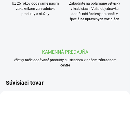
Už 25 rokov dodávame našim
Zabudnite na polámané vetvičky
zakazníkom zahradnícke
v krabiciach. Vašu objednávku
produkty a služby
doručí náš školený personál v
špeciálne upravených vozidlách.
KAMENNÁ PREDAJŇA
Všetky naše dodávané produkty su skladom v našom záhradnom
centre
Súvisiaci tovar