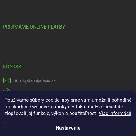
PRIJÍMAME ONLINE PLATBY
KONTAKT
infosystem
@
oasis.sk
+421 385 386 000
Používame súbory cookie, aby sme vám umožnili pohodlné
https://www.facebook.com/OASISGARDENCENTRUM
prehliadanie webovej stránky a vďaka analýze neustále
zlepšovali jej funkcie, výkon a použiteľnosť.
Viac informácií
oasisgardencentrum
Nastavenie