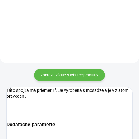
Do košíka
Rozdelovač určený na podzemnú
závlahu.
Gulatý ventil na spustenie vody.
Zobraziť všetky súvisiace produkty
Táto spojka má priemer 1". Je vyrobená s mosadze a je v zlatom
prevedení.
Dodatočné parametre