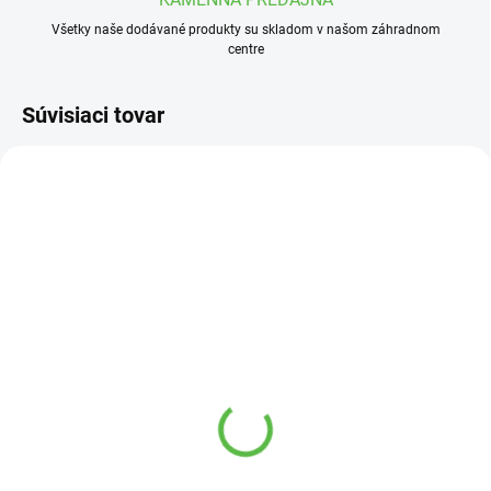
Všetky naše dodávané produkty su skladom v našom záhradnom
centre
Súvisiaci tovar
SKLADOM
SKLADOM
Gulovy kohút PVC 32/1
PEF rozdelovač 2 srob.
VNZ
9,62 €
5,65 €
Do košíka