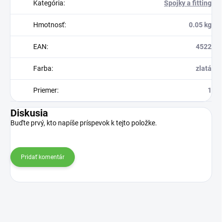
Kategória
:
Spojky a fitting
Hmotnosť
:
0.05 kg
EAN
:
4522
Farba
:
zlatá
Priemer
:
1
Diskusia
Buďte prvý, kto napíše príspevok k tejto položke.
Pridať komentár