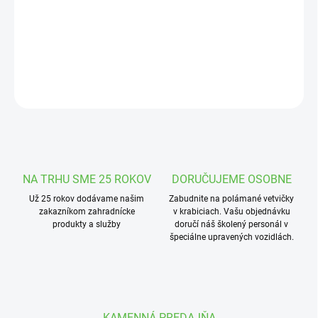
DORUČENIA
G spojka s vnútorným závitom.
DETAILNÉ INFORMÁCIE
OPÝTAŤ SA
STRÁŽIŤ
NA TRHU SME 25 ROKOV
DORUČUJEME OSOBNE
Už 25 rokov dodávame našim
Zabudnite na polámané vetvičky
zakazníkom zahradnícke
v krabiciach. Vašu objednávku
produkty a služby
doručí náš školený personál v
špeciálne upravených vozidlách.
KAMENNÁ PREDAJŇA