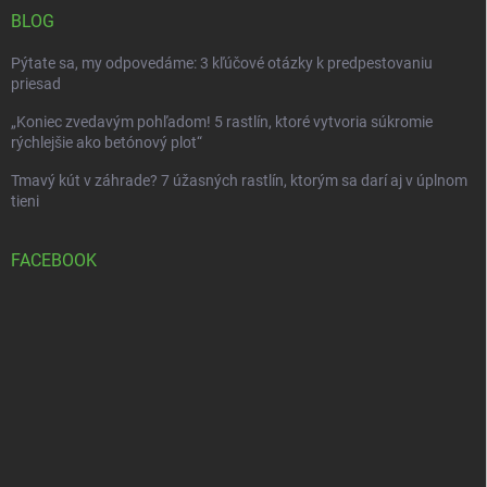
BLOG
Pýtate sa, my odpovedáme: 3 kľúčové otázky k predpestovaniu
priesad
„Koniec zvedavým pohľadom! 5 rastlín, ktoré vytvoria súkromie
rýchlejšie ako betónový plot“
Tmavý kút v záhrade? 7 úžasných rastlín, ktorým sa darí aj v úplnom
tieni
FACEBOOK