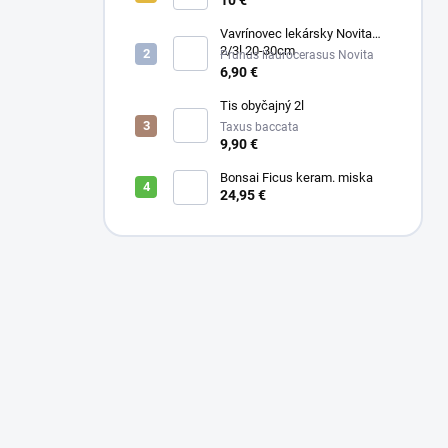
10 €
Vavrínovec lekársky Novita
2/3l 20-30cm
Prunus llaurocerasus Novita
6,90 €
Tis obyčajný 2l
Taxus baccata
9,90 €
Bonsai Ficus keram. miska
24,95 €