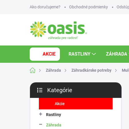
Prejsť
Ako doručujeme?
Obchodné podmienky
Odstúp
na
obsah
AKCIE
RASTLINY
ZÁHRADA
Domov
Záhrada
Záhradkárske potreby
Mul
B
Kategórie
o
Preskočiť
č
kategórie
n
Akcie
ý
Rastliny
p
a
Záhrada