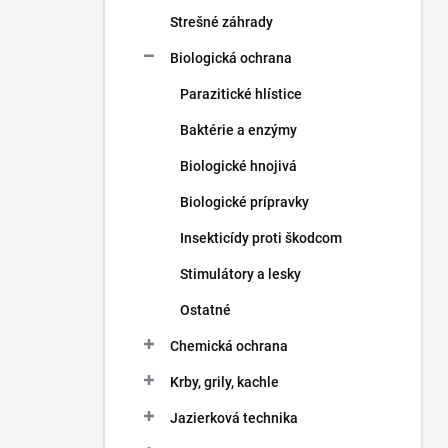
n
e
Strešné záhrady
l
Biologická ochrana
Parazitické hlístice
Baktérie a enzýmy
Biologické hnojivá
Biologické prípravky
Insekticídy proti škodcom
Stimulátory a lesky
Ostatné
Chemická ochrana
Krby, grily, kachle
Jazierková technika