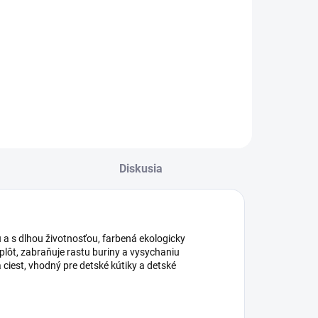
Do košíka
Do košíka
ubstrát s
Tkaná čierna
hodným pomerom
textília s vysokou
ivín obohatený o
pevnosťou vhodná
ydratačnú zložku
pre mulčovanie
qua Cell.
okrasných
výsadieb a
záhonov.
Diskusia
a s dlhou životnosťou, farbená ekologicky
plôt, zabraňuje rastu buriny a vysychaniu
 ciest, vhodný pre detské kútiky a detské