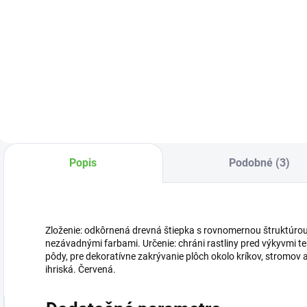
Do košíka
Do košíka
Substrát určený na
Substrát vyrobený
S
pestovanie a
z rašeliny a
v
presádzanie
kvalitného
ž
všetkých druhov
vyzretého kôrového
h
bonsajov.
humusu.
A
Popis
Podobné (3)
Zloženie: odkôrnená drevná štiepka s rovnomernou štruktúrou 
nezávadnými farbami. Určenie: chráni rastliny pred výkyvmi te
pôdy, pre dekoratívne zakrývanie plôch okolo kríkov, stromov a
ihriská. Červená.