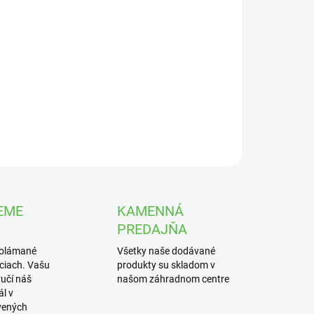
UČENIA
−
+
Pridať do košíka
račná štiepka v červenom prevedení. 70 litrov.
ILNÉ INFORMÁCIE
OPÝTAŤ SA
STRÁŽIŤ
EME
KAMENNÁ
PREDAJŇA
polámané
Všetky naše dodávané
iciach. Vašu
produkty su skladom v
učí náš
našom záhradnom centre
l v
vených