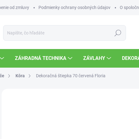
enie od zmluvy
Podmienky ochrany osobných údajov
O spoločn
Hľadať
ZÁHRADNÁ TECHNIKA
ZÁVLAHY
DEKOR
če
Kôra
Dekoračná štiepka 70 červená Floria
Neohodnotené
Podrobnosti hodnotenia
ZNAČKA
14
Jedn
SK
cena
MOŽ