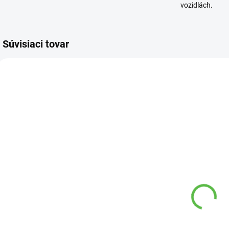
vozidlách.
Súvisiaci tovar
5824 00
11401 00
SKLADOM
SKLADOM
Substrát pre
Substrát na
S
bonsaje 2l
čučoriedky
Agro
40l+5l Agro
r
f
2,21 €
9,90 €