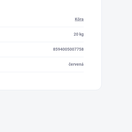
Kôra
20 kg
8594005007758
červená