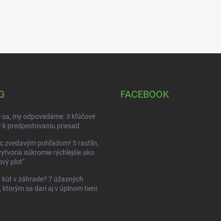
G
FACEBOOK
 sa, my odpovedáme: 3 kľúčové
 k predpestovaniu priesad
c zvedavým pohľadom! 5 rastlín,
vytvoria súkromie rýchlejšie ako
vý plot“
kút v záhrade? 7 úžasných
, ktorým sa darí aj v úplnom tieni