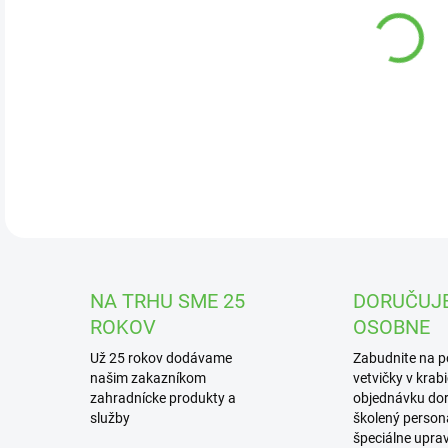
DOR
Deko
DETA
NA TRHU SME 25
DORUČUJ
ROKOV
OSOBNE
Už 25 rokov dodávame
Zabudnite na 
našim zakazníkom
vetvičky v krab
zahradnícke produkty a
objednávku dor
služby
školený personá
špeciálne upra