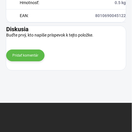
Hmotnosť
:
0.5 kg
EAN
:
8010690045122
Diskusia
Buďte prvý, kto napíše príspevok k tejto položke.
Pridať komentár
Z
á
p
ä
t