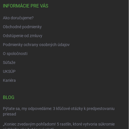
i
INFORMÁCIE PRE VÁS
e
Ako doručujeme?
Obchodné podmienky
Odstúpenie od zmluvy
Podmienky ochrany osobných údajov
O spoločnosti
Súťaže
UKSÚP
Kariéra
BLOG
Pýtate sa, my odpovedáme: 3 kľúčové otázky k predpestovaniu
priesad
„Koniec zvedavým pohľadom! 5 rastlín, ktoré vytvoria súkromie