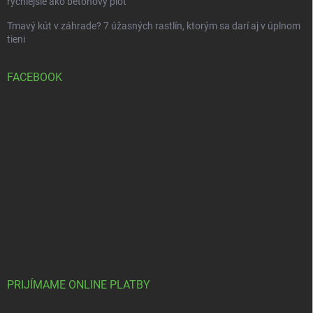
rýchlejšie ako betónový plot“
Tmavý kút v záhrade? 7 úžasných rastlín, ktorým sa darí aj v úplnom
tieni
FACEBOOK
PRIJÍMAME ONLINE PLATBY