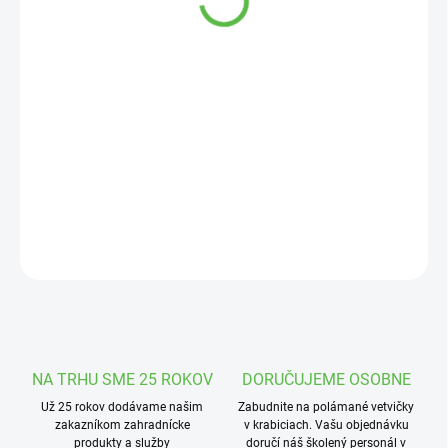
cena:
MOŽNOSTI
DORUČENIA
−
+
Pridať do košíka
Plastové krmítko pre kanáre a exotické vtáctvo, rozmery: 21,2 x
13,7 x 11,6 cm.
DETAILNÉ INFORMÁCIE
OPÝTAŤ SA
STRÁŽIŤ
NA TRHU SME 25 ROKOV
DORUČUJEME OSOBNE
Už 25 rokov dodávame našim
Zabudnite na polámané vetvičky
zakazníkom zahradnícke
v krabiciach. Vašu objednávku
produkty a služby
doručí náš školený personál v