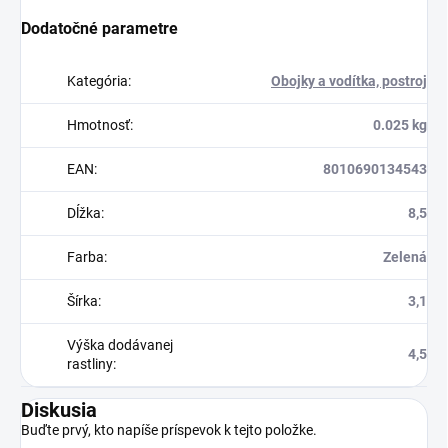
Dodatočné parametre
Kategória
:
Obojky a vodítka, postroj
Hmotnosť
:
0.025 kg
EAN
:
8010690134543
Dĺžka
:
8,5
Farba
:
Zelená
Šírka
:
3,1
Výška dodávanej
4,5
rastliny
:
Diskusia
Buďte prvý, kto napíše príspevok k tejto položke.