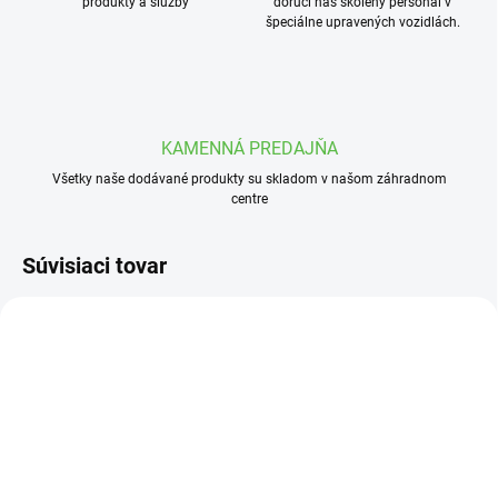
produkty a služby
doručí náš školený personál v
špeciálne upravených vozidlách.
KAMENNÁ PREDAJŇA
Všetky naše dodávané produkty su skladom v našom záhradnom
centre
Súvisiaci tovar