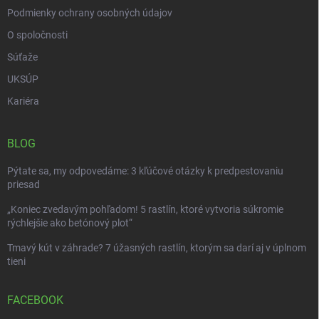
Podmienky ochrany osobných údajov
O spoločnosti
Súťaže
UKSÚP
Kariéra
BLOG
Pýtate sa, my odpovedáme: 3 kľúčové otázky k predpestovaniu
priesad
„Koniec zvedavým pohľadom! 5 rastlín, ktoré vytvoria súkromie
rýchlejšie ako betónový plot“
Tmavý kút v záhrade? 7 úžasných rastlín, ktorým sa darí aj v úplnom
tieni
FACEBOOK