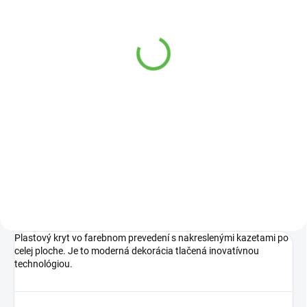
SKLADOM
Ferplast DANDY 45
Ležadlo pre psov
12,90 €
Do košíka
Ležadlá Dandy 45-65 sú vhodné
pre mačky a malé psy.
Plastový kryt vo farebnom prevedení s nakreslenými kazetami po
celej ploche. Je to moderná dekorácia tlačená inovatívnou
technológiou.