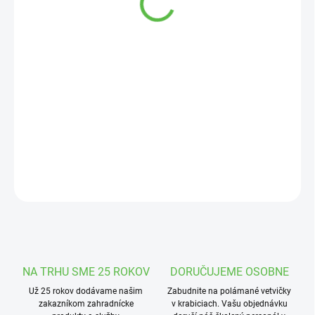
Jednotková
SKLADOM
cena:
MOŽNOSTI
DORUČENIA
−
+
Pridať do košíka
Skvelý nahradný kryt v kazetovom dizajne na vodítko Amigo.
DETAILNÉ INFORMÁCIE
OPÝTAŤ SA
STRÁŽIŤ
NA TRHU SME 25 ROKOV
DORUČUJEME OSOBNE
Už 25 rokov dodávame našim
Zabudnite na polámané vetvičky
zakazníkom zahradnícke
v krabiciach. Vašu objednávku