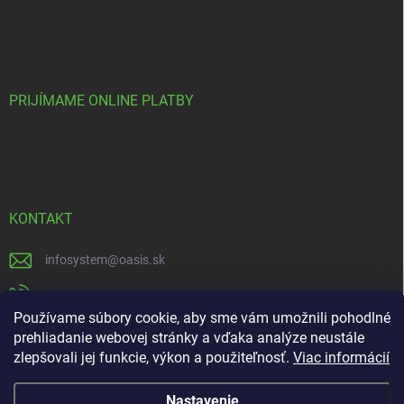
PRIJÍMAME ONLINE PLATBY
KONTAKT
infosystem
@
oasis.sk
+421 385 386 000
Používame súbory cookie, aby sme vám umožnili pohodlné
https://www.facebook.com/OASISGARDENCENTRUM
prehliadanie webovej stránky a vďaka analýze neustále
zlepšovali jej funkcie, výkon a použiteľnosť.
Viac informácií
oasisgardencentrum
Nastavenie