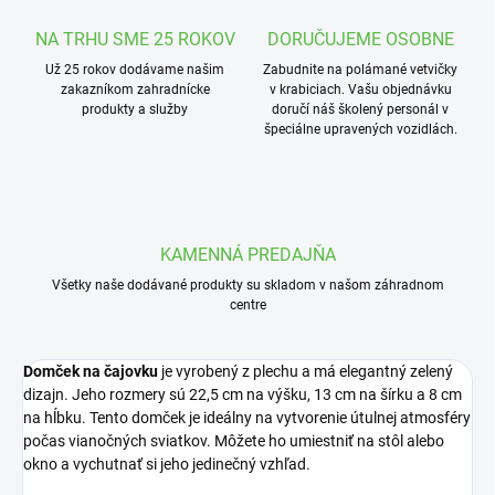
NA TRHU SME 25 ROKOV
DORUČUJEME OSOBNE
Už 25 rokov dodávame našim
Zabudnite na polámané vetvičky
zakazníkom zahradnícke
v krabiciach. Vašu objednávku
produkty a služby
doručí náš školený personál v
špeciálne upravených vozidlách.
KAMENNÁ PREDAJŇA
Všetky naše dodávané produkty su skladom v našom záhradnom
centre
Domček na čajovku
je vyrobený z plechu a má elegantný zelený
dizajn. Jeho rozmery sú 22,5 cm na výšku, 13 cm na šírku a 8 cm
na hĺbku. Tento domček je ideálny na vytvorenie útulnej atmosféry
počas vianočných sviatkov. Môžete ho umiestniť na stôl alebo
okno a vychutnať si jeho jedinečný vzhľad.