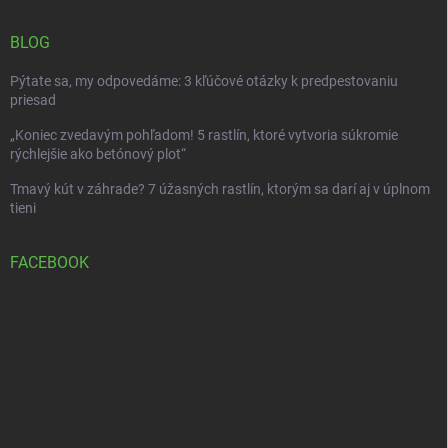
BLOG
Pýtate sa, my odpovedáme: 3 kľúčové otázky k predpestovaniu
priesad
„Koniec zvedavým pohľadom! 5 rastlín, ktoré vytvoria súkromie
rýchlejšie ako betónový plot“
Tmavý kút v záhrade? 7 úžasných rastlín, ktorým sa darí aj v úplnom
tieni
FACEBOOK