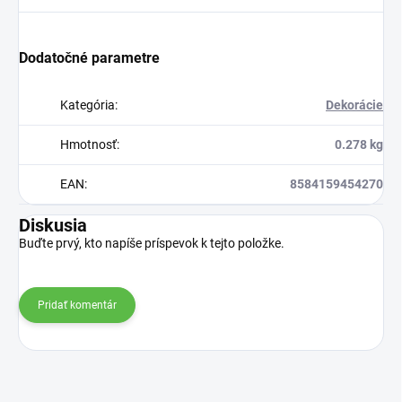
Dodatočné parametre
Kategória
:
Dekorácie
Hmotnosť
:
0.278 kg
EAN
:
8584159454270
Diskusia
Buďte prvý, kto napíše príspevok k tejto položke.
Pridať komentár