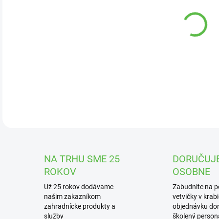
DOR
Píni
mož
DETA
NA TRHU SME 25
DORUČUJ
ROKOV
OSOBNE
Už 25 rokov dodávame
Zabudnite na 
našim zakazníkom
vetvičky v krab
zahradnícke produkty a
objednávku dor
služby
školený personá