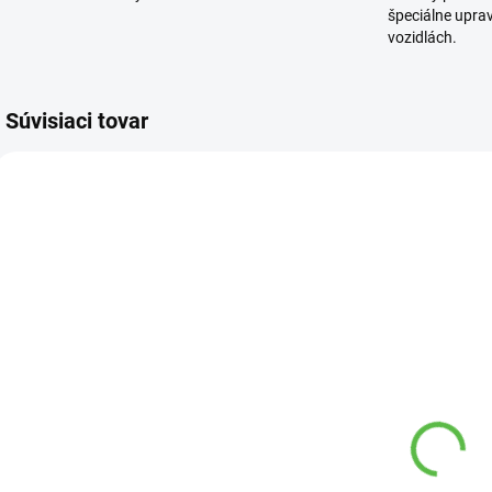
špeciálne upra
vozidlách.
Súvisiaci tovar
269 00
116 00
SKLADOM
SKLADOM
Metla
Textília tkaná
S
ciroková,
Agrojutex 100
t
velká, 5x sitá,
g/m2 1x20m
31x48x95 cm
rolka
7,45 €
25,99 €
8