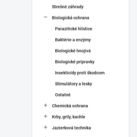
n
e
Strešné záhrady
l
Biologická ochrana
Parazitické hlístice
Baktérie a enzýmy
Biologické hnojivá
Biologické prípravky
Insekticídy proti škodcom
Stimulátory a lesky
Ostatné
Chemická ochrana
Krby, grily, kachle
Jazierková technika