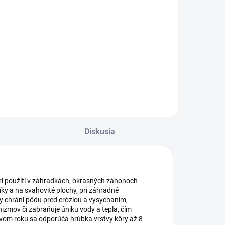
Do košíka
Do košíka
peciálny substrát
Tkaná čierna
rčený pre výsevy,
textília s vysokou
ekonštrukcie
pevnosťou vhodná
rávníkov a ako
pre mulčovanie
odklad pre
okrasných
obercové trávníky.
výsadieb a
záhonov.
Diskusia
pri použití v záhradkách, okrasných záhonoch
ky a na svahovité plochy, pri záhradné
ady chráni pôdu pred eróziou a vysychaním,
izmov či zabraňuje úniku vody a tepla, čím
rvom roku sa odporúča hrúbka vrstvy kôry až 8