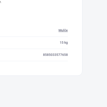
.
Mulče
15 kg
8585033577658