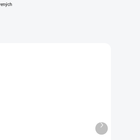
vených
11722 00
20114 00
SKLADOM
SKLADOM
ubstrát
Agrojutex
rávnikový 45l
Tkaná textília
Florcom
1,6x10m/ 100g
Ďalší
produkt
,30 €
22,90 €