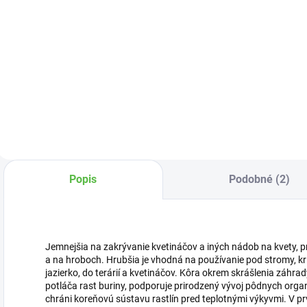
Do košíka
Do košíka
Ciroková metla je
Špeciálna tkaná
Š
vhodná na
textília s vysokou
u
zametanie
pevnosťou a dlhou
r
interiérov aj
životnosťou.
t
exteriérov.
Textília je odolná
p
voči UV žiareniu,
k
napadnutiu
baktériami a
plesňami.
Popis
Podobné (2)
Jemnejšia na zakrývanie kvetináčov a iných nádob na kvety, 
a na hroboch. Hrubšia je vhodná na používanie pod stromy, krí
jazierko, do terárií a kvetináčov. Kôra okrem skrášlenia záhr
potláča rast buriny, podporuje prirodzený vývoj pôdnych organ
chráni koreňovú sústavu rastlín pred teplotnými výkyvmi. V p