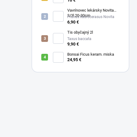
10 €
Vavrínovec lekársky Novita
2/3l 20-30cm
Prunus llaurocerasus Novita
6,90 €
Tis obyčajný 2l
Taxus baccata
9,90 €
Bonsai Ficus keram. miska
24,95 €