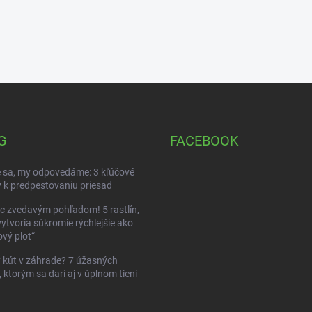
G
FACEBOOK
 sa, my odpovedáme: 3 kľúčové
 k predpestovaniu priesad
c zvedavým pohľadom! 5 rastlín,
vytvoria súkromie rýchlejšie ako
vý plot“
kút v záhrade? 7 úžasných
, ktorým sa darí aj v úplnom tieni