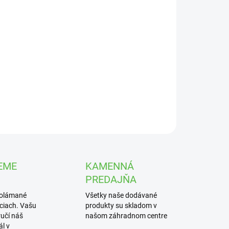
UČENIA
−
+
Pridať do košíka
ová kôra bez vláknitých prímesí s rozmanitými
nosťami využitia.
ILNÉ INFORMÁCIE
OPÝTAŤ SA
STRÁŽIŤ
EME
KAMENNÁ
PREDAJŇA
polámané
Všetky naše dodávané
iciach. Vašu
produkty su skladom v
učí náš
našom záhradnom centre
l v