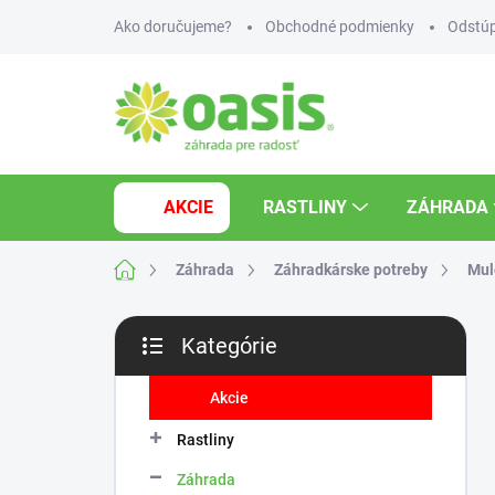
Prejsť
Ako doručujeme?
Obchodné podmienky
Odstúp
na
obsah
AKCIE
RASTLINY
ZÁHRADA
Domov
Záhrada
Záhradkárske potreby
Mul
B
Kategórie
o
Preskočiť
č
kategórie
n
Akcie
ý
Rastliny
p
a
Záhrada