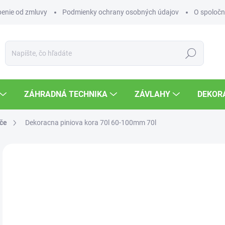
enie od zmluvy
Podmienky ochrany osobných údajov
O spoločn
Hľadať
ZÁHRADNÁ TECHNIKA
ZÁVLAHY
DEKOR
če
Dekoracna piniova kora 70l 60-100mm 70l
Neohodnotené
Podrobnosti hodnotenia
ZNAČKA
21
Jedn
SK
cena
MOŽ