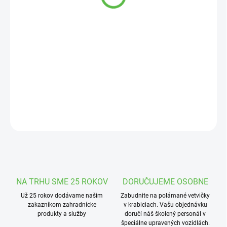
cena:
MOŽNOSTI
DORUČENIA
−
+
Pridať do košíka
Betónová socha chlapca držiaceho kôš so štenatami.
DETAILNÉ INFORMÁCIE
OPÝTAŤ SA
STRÁŽIŤ
NA TRHU SME 25 ROKOV
DORUČUJEME OSOBNE
Už 25 rokov dodávame našim
Zabudnite na polámané vetvičky
zakazníkom zahradnícke
v krabiciach. Vašu objednávku
produkty a služby
doručí náš školený personál v
špeciálne upravených vozidlách.