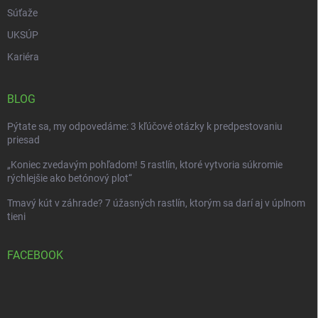
Súťaže
UKSÚP
Kariéra
BLOG
Pýtate sa, my odpovedáme: 3 kľúčové otázky k predpestovaniu
priesad
„Koniec zvedavým pohľadom! 5 rastlín, ktoré vytvoria súkromie
rýchlejšie ako betónový plot“
Tmavý kút v záhrade? 7 úžasných rastlín, ktorým sa darí aj v úplnom
tieni
FACEBOOK