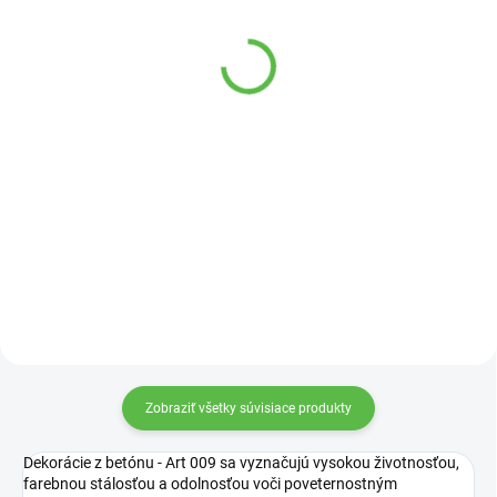
VYPREDANÉ
VYPREDANÉ
Betónová Babka A14
Betónové Svetlo AN 01
103,32 €
479,70 €
Detail
Detail
Betónová figúrka sediacej babky.
Betónová socha anjela s
roztiahnutými krídlami.
Zobraziť všetky súvisiace produkty
Dekorácie z betónu - Art 009 sa vyznačujú vysokou životnosťou,
farebnou stálosťou a odolnosťou voči poveternostným