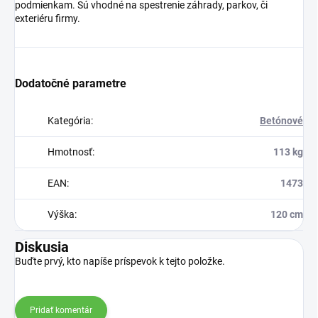
podmienkam. Sú vhodné na spestrenie záhrady, parkov, či
exteriéru firmy.
Dodatočné parametre
Kategória
:
Betónové
Hmotnosť
:
113 kg
EAN
:
1473
Výška
:
120 cm
Diskusia
Buďte prvý, kto napíše príspevok k tejto položke.
Pridať komentár