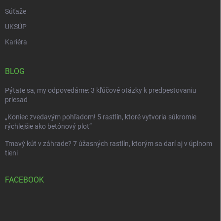
Súťaže
UKSÚP
Kariéra
BLOG
Pýtate sa, my odpovedáme: 3 kľúčové otázky k predpestovaniu
priesad
„Koniec zvedavým pohľadom! 5 rastlín, ktoré vytvoria súkromie
rýchlejšie ako betónový plot“
Tmavý kút v záhrade? 7 úžasných rastlín, ktorým sa darí aj v úplnom
tieni
FACEBOOK