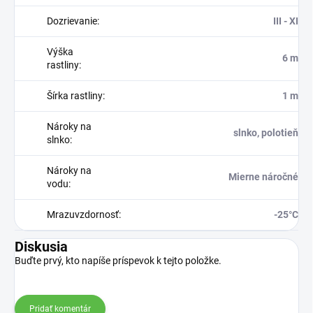
Dozrievanie
:
III - XI
Výška
6 m
rastliny
:
Šírka rastliny
:
1 m
Nároky na
slnko, polotieň
slnko
:
Nároky na
Mierne náročné
vodu
:
Mrazuvzdornosť
:
-25°C
Diskusia
Buďte prvý, kto napíše príspevok k tejto položke.
Pridať komentár