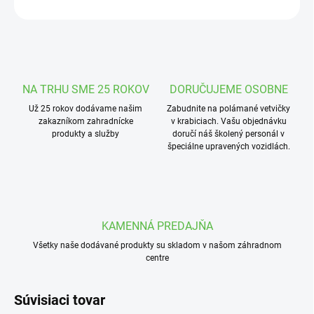
OPÝTAŤ SA
STRÁŽIŤ
NA TRHU SME 25 ROKOV
DORUČUJEME OSOBNE
Už 25 rokov dodávame našim
Zabudnite na polámané vetvičky
zakazníkom zahradnícke
v krabiciach. Vašu objednávku
produkty a služby
doručí náš školený personál v
špeciálne upravených vozidlách.
KAMENNÁ PREDAJŇA
Všetky naše dodávané produkty su skladom v našom záhradnom
centre
Súvisiaci tovar