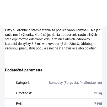
stromy.
Listy sú drobné a staršie steblá sa pod ich váhou ohýbajú. Na jar
rašia nové výhonky, ktoré sú jedlé. Na podporenie rastu silných
stebiel je možné odstrániť jednu tretinu slabších výhonkov.
Narastá do výšky 3-5 m. Mrazuvzdorný do -23st.C. Obľubuje
vzdušnú, priepustnú pôdu a slnečné stanovisko alebo polotieň.
Dodatočné parametre
Kategória
:
Bambusy (Fargesia, Phyllostachys)
Hmotnosť
:
21 kg
EAN
:
7495